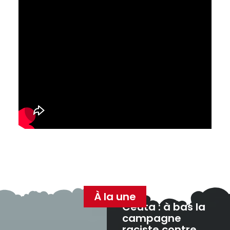
À la une
Ceuta : à bas la
campagne
raciste contre