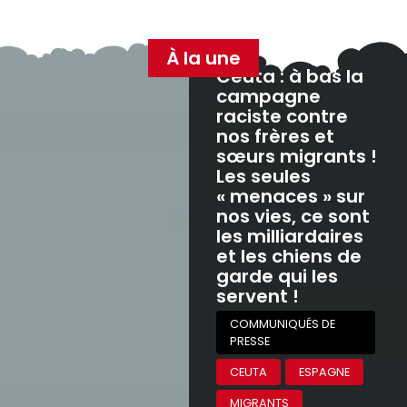
À la une
Ceuta : à bas la
campagne
raciste contre
nos frères et
sœurs migrants !
Les seules
« menaces » sur
nos vies, ce sont
les milliardaires
et les chiens de
garde qui les
servent !
COMMUNIQUÉS DE
PRESSE
CEUTA
ESPAGNE
MIGRANTS