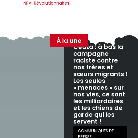
NPA-Révolutionnaires
À la une
Ceuta : à bas la
campagne
raciste contre
nos frères et
sœurs migrants !
Les seules
« menaces » sur
nos vies, ce sont
les milliardaires
et les chiens de
garde qui les
servent !
COMMUNIQUÉS DE
PRESSE