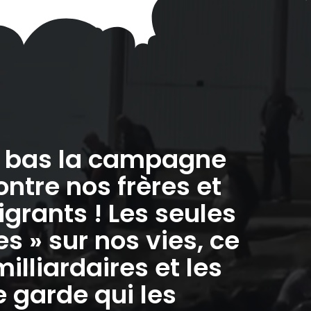
à bas la campagne
ontre nos frères et
grants ! Les seules
 » sur nos vies, ce
milliardaires et les
 garde qui les