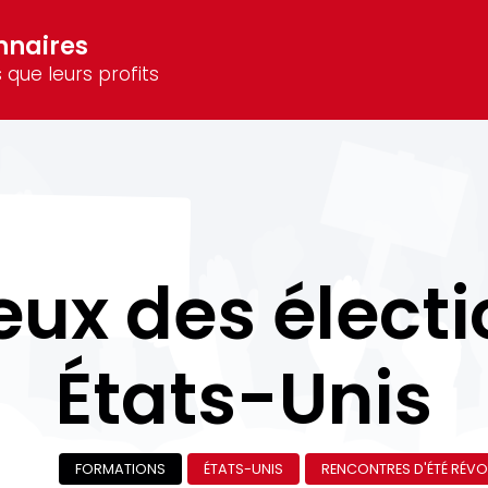
nnaires
 que leurs profits
eux des élect
États-Unis
FORMATIONS
ÉTATS-UNIS
RENCONTRES D'ÉTÉ RÉVO