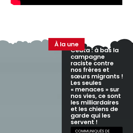
À la une
Ceuta : à bas la
campagne
raciste contre
nos frères et
sœurs migrants !
Les seules
« menaces » sur
nos vies, ce sont
les milliardaires
et les chiens de
garde qui les
servent !
COMMUNIQUÉS DE