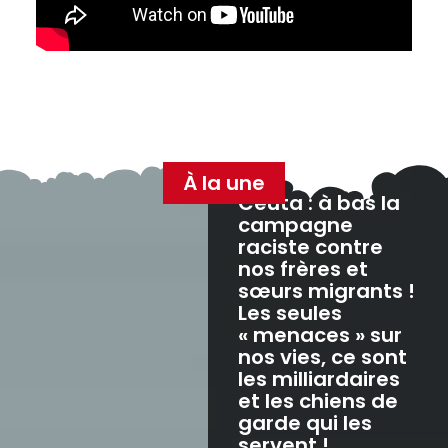
À la une
Ceuta : à bas la
campagne
raciste contre
nos frères et
sœurs migrants !
Les seules
« menaces » sur
nos vies, ce sont
les milliardaires
et les chiens de
garde qui les
servent !