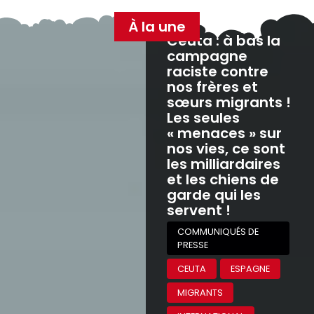
À la une
Ceuta : à bas la
campagne
raciste contre
nos frères et
sœurs migrants !
Les seules
« menaces » sur
nos vies, ce sont
les milliardaires
et les chiens de
garde qui les
servent !
COMMUNIQUÉS DE
PRESSE
CEUTA
ESPAGNE
MIGRANTS