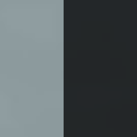
garde qui les
servent !
COMMUNIQUÉS DE
PRESSE
CEUTA
ESPAGNE
MIGRANTS
INTERNATIONAL
Lire la publication