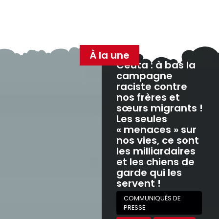
À la une
Ceuta : à bas la
campagne
raciste contre
nos frères et
sœurs migrants !
Les seules
« menaces » sur
nos vies, ce sont
les milliardaires
et les chiens de
garde qui les
servent !
COMMUNIQUÉS DE
PRESSE