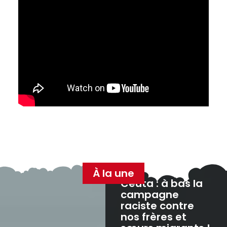
À la une
Ceuta : à bas la
campagne
raciste contre
nos frères et