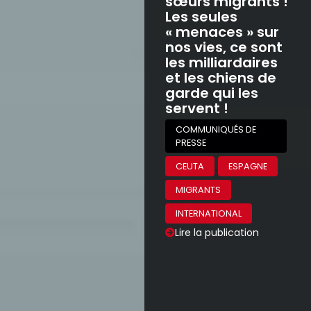
sœurs migrants !
Les seules
« menaces » sur
nos vies, ce sont
les milliardaires
et les chiens de
garde qui les
servent !
COMMUNIQUÉS DE
PRESSE
CEUTA
ESPAGNE
MIGRANTS
INTERNATIONAL
Lire la publication