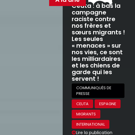
Ceuta : à bas la
campagne
raciste contre
nos frères et
sœurs migrants !
Les seules
« menaces » sur
nos vies, ce sont
les milliardaires
et les chiens de
garde qui les
servent !
COMMUNIQUÉS DE
PRESSE
CEUTA
ESPAGNE
MIGRANTS
INTERNATIONAL
Lire la publication