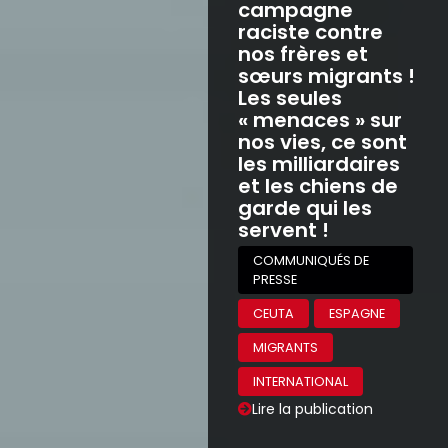
campagne
raciste contre
nos frères et
sœurs migrants !
Les seules
« menaces » sur
nos vies, ce sont
les milliardaires
et les chiens de
garde qui les
servent !
COMMUNIQUÉS DE
PRESSE
CEUTA
ESPAGNE
MIGRANTS
INTERNATIONAL
Lire la publication