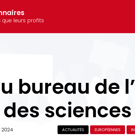
nnaires
 que leurs profits
u bureau de 
des sciences
i 2024
ACTUALITÉS
EUROPÉENNES
I