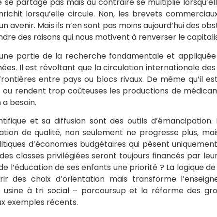
e se partage pas mais au contraire se multiplie lorsqu’elle
nrichit lorsqu’elle circule. Non, les brevets commerciau
un avenir. Mais ils n’en sont pas moins aujourd’hui des obs
ndre des raisons qui nous motivent à renverser le capital
u’une partie de la recherche fondamentale et appliquée
mées. Il est révoltant que la circulation internationale de
rontières entre pays ou blocs rivaux. De même qu’il es
t ou rendent trop coûteuses les productions de médicame
 a besoin.
tifique et sa diffusion sont des outils d’émancipation.
ation de qualité, non seulement ne progresse plus, mai
itiques d’économies budgétaires qui pèsent uniquement
 des classes privilégiées seront toujours financés par leu
de l’éducation de ses enfants une priorité ? La logique de
rir des choix d’orientation mais transforme l’enseig
 usine à tri social – parcoursup et la réforme des gr
ux exemples récents.