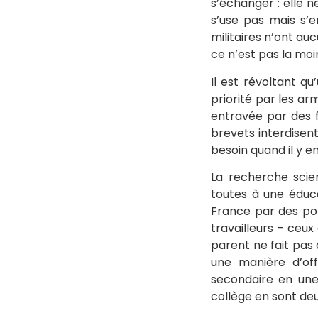
s’échanger : elle n
s’use pas mais s’e
militaires n’ont auc
ce n’est pas la moi
Il est révoltant q
priorité par les ar
entravée par des f
brevets interdisen
besoin quand il y en
La recherche scien
toutes à une éduc
France par des pol
travailleurs – ceux
parent ne fait pas 
une manière d’off
secondaire en une
collège en sont de