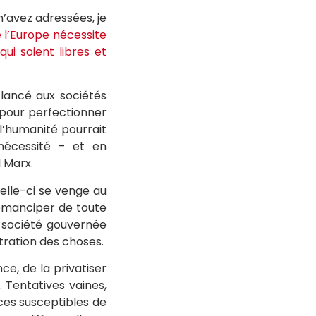
’avez adressées, je
e l’Europe nécessite
ui soient libres et
t lancé aux sociétés
e pour perfectionner
 l’humanité pourrait
nécessité – et en
 Marx.
celle-ci se venge au
’émanciper de toute
e société gouvernée
tration des choses.
ce, de la privatiser
 Tentatives vaines,
ices susceptibles de