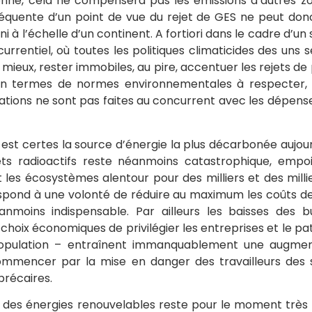
donné, cela ne compensera pas les émissions d’autres zo
équente d’un point de vue du rejet de GES ne peut don
 ni à l’échelle d’un continent. A fortiori dans le cadre d’u
rentiel, où toutes les politiques climaticides des uns 
 mieux, rester immobiles, au pire, accentuer les rejets de 
 en termes de normes environnementales à respecter, 
igations ne sont pas faites au concurrent avec les dépen
 est certes la source d’énergie la plus décarbonée aujou
ts radioactifs reste néanmoins catastrophique, empo
 les écosystèmes alentour pour des milliers et des milli
pond à une volonté de réduire au maximum les coûts de
anmoins indispensable. Par ailleurs les baisses des b
hoix économiques de privilégier les entreprises et le pat
population – entraînent immanquablement une augment
ommencer par la mise en danger des travailleurs des si
 précaires.
des énergies renouvelables reste pour le moment très