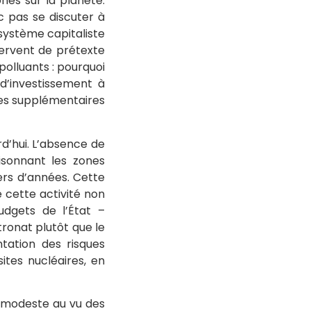
nes sur la planète.
c pas se discuter à
n système capitaliste
servent de prétexte
polluants : pourquoi
d’investissement à
ses supplémentaires
rd’hui. L’absence de
isonnant les zones
ers d’années. Cette
 cette activité non
udgets de l’État –
ronat plutôt que le
ation des risques
tes nucléaires, en
 modeste au vu des