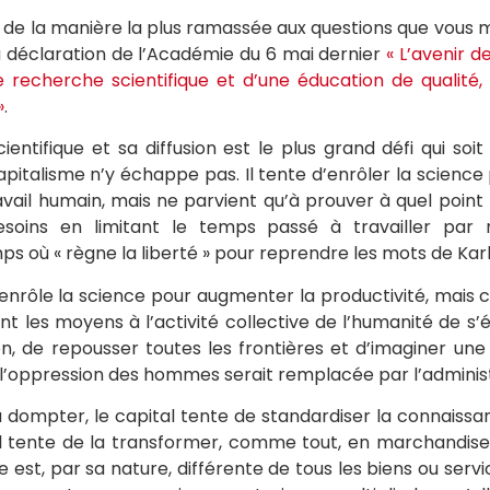
de la manière la plus ramassée aux questions que vous m
la déclaration de l’Académie du 6 mai dernier
« L’avenir d
 recherche scientifique et d’une éducation de qualité, q
»
.
entifique et sa diffusion est le plus grand défi qui soi
capitalisme n’y échappe pas. Il tente d’enrôler la scienc
ravail humain, mais ne parvient qu’à prouver à quel point
esoins en limitant le temps passé à travailler par 
s où « règne la liberté » pour reprendre les mots de Karl
 enrôle la science pour augmenter la productivité, mais 
t les moyens à l’activité collective de l’humanité de s
on, de repousser toutes les frontières et d’imaginer un
 l’oppression des hommes serait remplacée par l’adminis
 dompter, le capital tente de standardiser la connaissan
 Il tente de la transformer, comme tout, en marchandise.
 est, par sa nature, différente de tous les biens ou serv