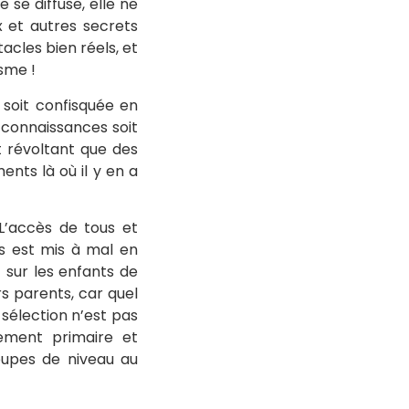
 se diffuse, elle ne
x et autres secrets
tacles bien réels, et
isme !
 soit confisquée en
s connaissances soit
t révoltant que des
nts là où il y en a
 L’accès de tous et
s est mis à mal en
 sur les enfants de
rs parents, car quel
 sélection n’est pas
nement primaire et
oupes de niveau au