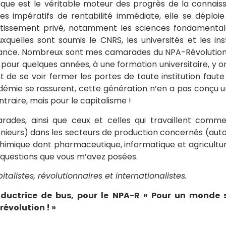
ique est le véritable moteur des progrès de la connais
des impératifs de rentabilité immédiate, elle se déplo
estissement privé, notamment les sciences fondamental
uxquelles sont soumis le CNRS, les universités et les ins
sance. Nombreux sont mes camarades du NPA-Révolutionna
pour quelques années, à une formation universitaire, y on
t de se voir fermer les portes de toute institution faute
mie se rassurent, cette génération n’en a pas conçu u
ntraire, mais pour le capitalisme !
ades, ainsi que ceux et celles qui travaillent comme s
énieurs) dans les secteurs de production concernés (auto
chimique dont pharmaceutique, informatique et agriculture)
questions que vous m’avez posées.
italistes, révolutionnaires et internationalistes.
ductrice de bus, pour le NPA-R « Pour un monde s
révolution ! »