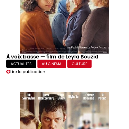
À voix basse — film de Leyla Bouzid
ACTUALITÉS
AU CINÉMA
CULTURE
Lire la publication