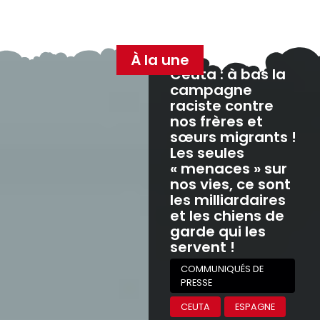
Baise-en-ville, film de Martin Jauvat
ACTUALITÉS
AU CINÉMA
CULTURE
Lire la publication
Palestine 36, film d’Annemarie Jacir
ACTUALITÉS
AU CINÉMA
PALESTINE
CULTURE
Lire la publication
Ma frère, film de Lise Akoka et Romane
Gueret, avec Shirel Nataf, Fanta Kebe et
Amel Bent
ACTUALITÉS
AU CINÉMA
CULTURE