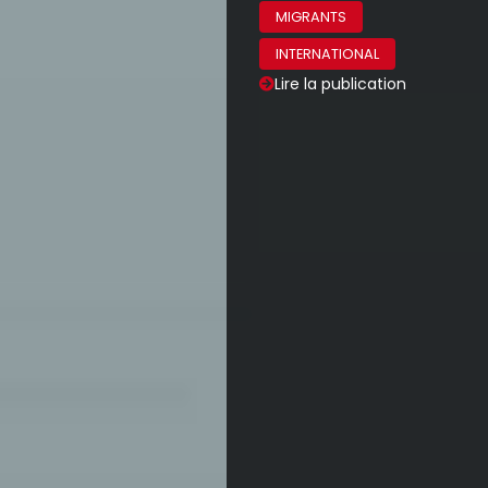
Lire la publication
Dossier 137, film de Dominik Moll
ACTUALITÉS
AU CINÉMA
CULTURE
Lire la publication
Deux procureurs — film de Sergeï Loznitsa
ACTUALITÉS
AU CINÉMA
CULTURE
Lire la publication
Les Braises, de Thomas Kruithof