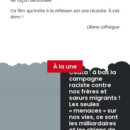
de façon sensorielle.
Ce film qui invite à la réflexion est une réussite. À voir
donc !
Liliane Laffargue
À la une
Ceuta : à bas la
campagne
raciste contre
nos frères et
sœurs migrants !
Les seules
« menaces » sur
nos vies, ce sont
les milliardaires
et les chiens de