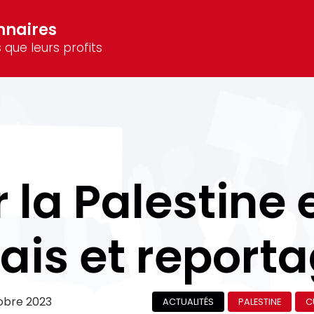
nnaires
 que leurs profits
r la Palestine e
ais et report
obre 2023
ACTUALITÉS
PALESTINE
C