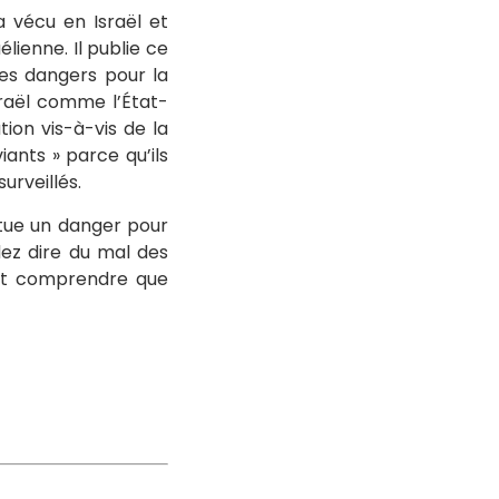
 a vécu en Israël et
lienne. Il publie ce
les dangers pour la
sraël comme l’État-
tion vis-à-vis de la
iants » parce qu’ils
urveillés.
itue un danger pour
dez dire du mal des
aient comprendre que