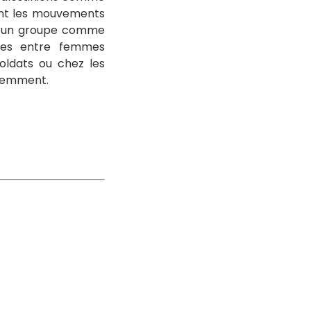
sent les mouvements
 d’un groupe comme
nées entre femmes
oldats ou chez les
écemment.