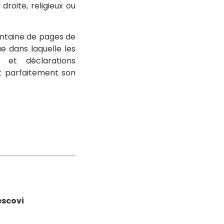
roite, religieux ou
uantaine de pages de
ue dans laquelle les
s et déclarations
t parfaitement son
escovi