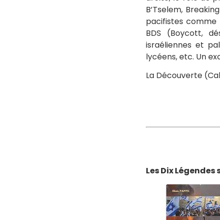
B’Tselem, Breaking
pacifistes comme 
BDS (Boycott, dé
israéliennes et p
lycéens, etc. Un ex
La Découverte (Cahie
Les Dix Légendes 