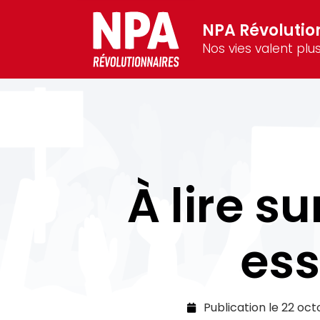
NPA Révolutio
Nos vies valent plus
À lire su
ess
Publication le
22 oct