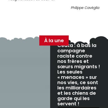
Philippe Cavéglia
À la une
Ceuta : à bas la
campagne
raciste contre
nos frères et
sœurs migrants !
Les seules
« menaces » sur
nos vies, ce sont
les milliardaires
et les chiens de
garde qui les
servent !