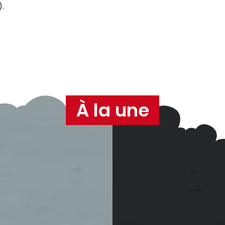
.
À la une