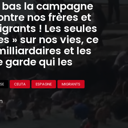
à bas la campagne
ontre nos frères et
grants ! Les seules
 » sur nos vies, ce
milliardaires et les
 garde qui les
SE
CEUTA
ESPAGNE
MIGRANTS
on