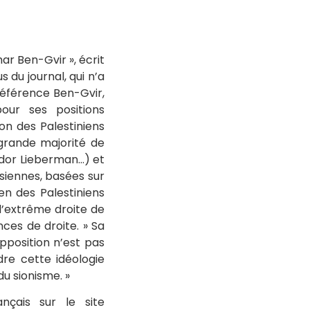
ar Ben-Gvir », écrit
 du journal, qui n’a
référence Ben-Gvir,
pour ses positions
on des Palestiniens
a grande majorité de
gdor Lieberman…) et
siennes, basées sur
en des Palestiniens
d’extrême droite de
nces de droite. » Sa
opposition n’est pas
dre cette idéologie
u sionisme. »
nçais sur le site