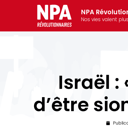
NPA Révolutio
Nos vies valent plus
Israël :
d’être sio
Public