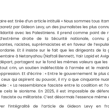
ire est tirée d’un article intitulé « Nous sommes tous Itam
aaretz
par Gideon Levy, un des journalistes les plus connus
lidarité avec les Palestiniens. Il prend comme point de 
 d’extrême droite de la Sécurité nationale, connu 
antes, racistes, suprémacistes et en faveur de l’expulsi
rdanie. Et il insiste sur le fait que les dirigeants de l
mentaire à Netanyahou (Naftali Bennett, Yaïr Lapid et Avi
 départ, partagent sur le fond les mêmes valeurs que les 
tout crin, un soutien indéfectible à l’armée et le mainti
ppression. Et d’écrire : « Entre le gouvernement le plus 
 et ceux qui aspirent au pouvoir, il n’y a que cinquante nua
ide : « La ressemblance fasciste entre la coalition et l’
le cela le sionisme. En 2025, il est impossible de défen
 fasciste ou militariste. C’est désormais l’essence même d
er l’intégralité de l’article de Gideon Levy en fra