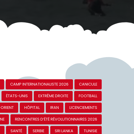
CAMP INTERNATIONALISTE 2026
CANICULE
ÉTATS-UNIS
EXTRÊME DROITE
FOOTBALL
-ORIENT
HÔPITAL
IRAN
LICENCIEMENTS
INE
RENCONTRES D’ÉTÉ RÉVOLUTIONNAIRES 2026
S
SANTÉ
SERBIE
SRI LANKA
TUNISIE