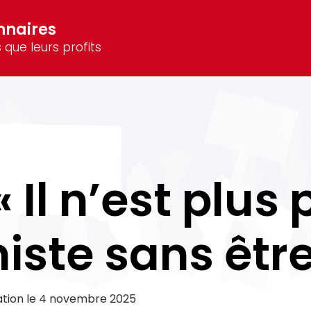
nnaires
 que leurs profits
 « Il n’est plus
niste sans être
ation le
4 novembre 2025