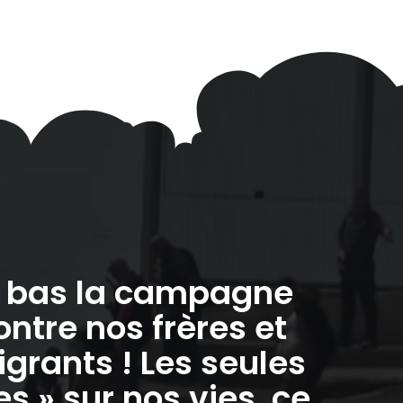
à bas la campagne
ontre nos frères et
grants ! Les seules
 » sur nos vies, ce