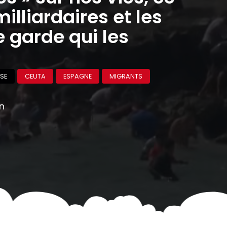
milliardaires et les
 garde qui les
SE
CEUTA
ESPAGNE
MIGRANTS
on