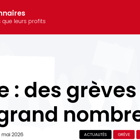
nnaires
 que leurs profits
e : des grèves
grand nombr
 mai 2026
ACTUALITÉS
GRÈVE