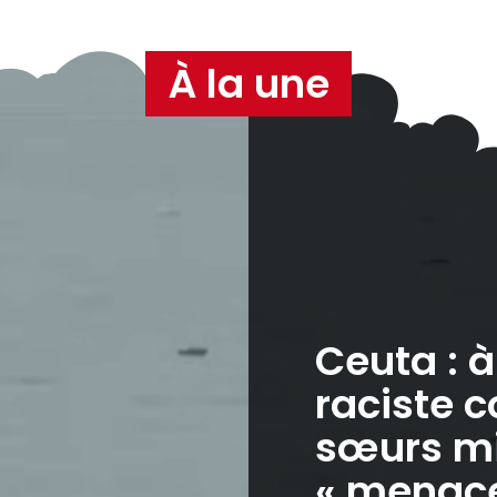
À la une
Ceuta : 
raciste c
sœurs mi
« menaces