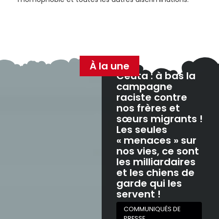
À la une
Ceuta : à bas la
campagne
raciste contre
nos frères et
sœurs migrants !
Les seules
« menaces » sur
nos vies, ce sont
les milliardaires
et les chiens de
garde qui les
servent !
COMMUNIQUÉS DE
PRESSE