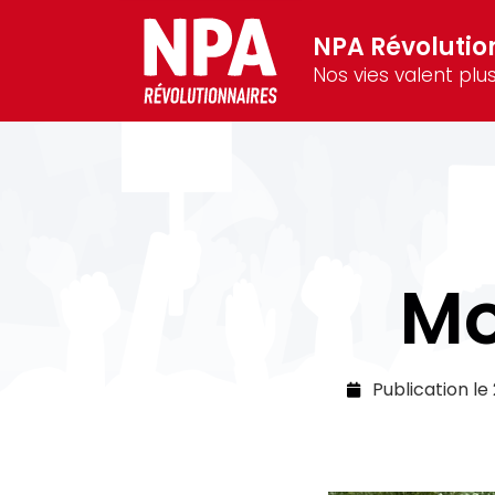
NPA Révolutio
Nos vies valent plus
Mo
Publication le