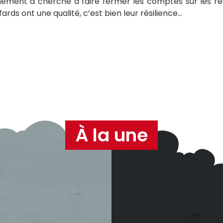
ement a cherché à faire fermer les comptes sur les ré
afards ont une qualité, c’est bien leur résilience…
À la une