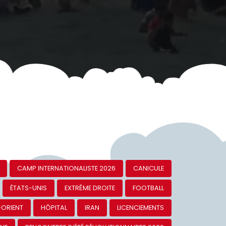
CAMP INTERNATIONALISTE 2026
CANICULE
ÉTATS-UNIS
EXTRÊME DROITE
FOOTBALL
-ORIENT
HÔPITAL
IRAN
LICENCIEMENTS