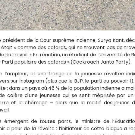
le président de la Cour suprême indienne, Surya Kant, déc
 était « comme des cafards, qui ne trouvent pas de travai
 du travail. » En réaction, un étudiant de l’université de B
« Parti populaire des cafards » (Cockroach Janta Party).
e l’ampleur, et une frange de la jeunesse révoltée indie
wers sur Instagram (plus que le BJP, le parti au pouvoir !),
e : dans un pays où 46 % de la population indienne a moi
 de colère d’une jeunesse qui se sent méprisée par un 
rre et le chômage – alors que la moitié des jeunes d
vail.
s émergent de toutes parts, le ministre de l’Éducati
ir a peur de la révolte : l’initiateur de cette blague a