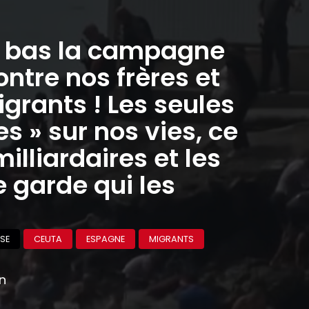
à bas la campagne
ontre nos frères et
grants ! Les seules
 » sur nos vies, ce
milliardaires et les
 garde qui les
SE
CEUTA
ESPAGNE
MIGRANTS
on