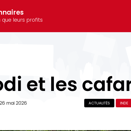
nnaires
 que leurs profits
di et les cafa
26 mai 2026
ACTUALITÉS
INDE