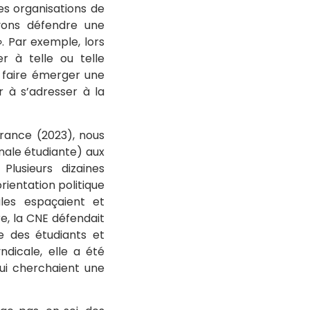
s organisations de
evons défendre une
». Par exemple, lors
r à telle ou telle
 faire émerger une
 à s’adresser à la
France (2023), nous
nale étudiante) aux
Plusieurs dizaines
rientation politique
ales espaçaient et
e, la CNE défendait
se des étudiants et
yndicale, elle a été
ui cherchaient une