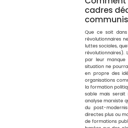
Comment re
cadres déd
communiste
Que ce soit dans 
révolutionnaires n
luttes sociales, qu
révolutionnaires).
par leur manque d
situation ne pourra
en propre des idé
organisations comm
la formation polit
sable mais serait
analyse marxiste q
du post-modernis
directes plus ou mo
de formations publ