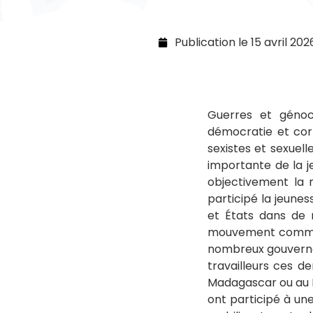
Publication le
15 avril 202
Guerres et génoc
démocratie et cor
sexistes et sexuell
importante de la j
objectivement la n
participé la jeune
et États dans de
mouvement communis
nombreux gouvernem
travailleurs ces d
Madagascar ou au M
ont participé à un