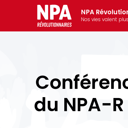
NPA Révolutio
Nos vies valent plus
Conférenc
du NPA-R 