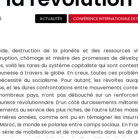
6
ACTUALITÉS
CONFÉRENCE INTERNATIONALE DE P
ide, destruction de la planète et des ressources vi
ruption, chômage et misère des promesses de dévelo
es, voilà les tares du système capitaliste qui sont conte
eunesse à travers le globe. En creux, toutes ces probl
écessité du socialisme. Pour autant, les révoltes aux
sse, et les dures confrontations entre mouvements cont
 nombreux pays, n’ont pas débouché sur un renforcem
te révolutionnaire. D’un côté durcissements militarist
ents au service des plus riches, de l’autre luttes massi
ernières années, comme ont pu en témoigner les insurr
aroc, le monde se polarise entre camps sociaux. En Franc
e série de mobilisations et de mouvements dans les dix d