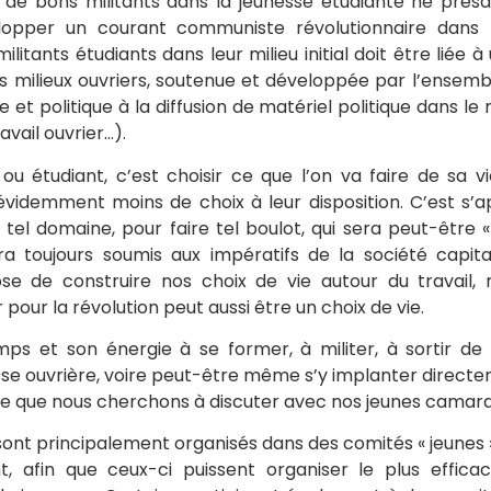
 de bons militants dans la jeunesse étudiante ne présa
opper un courant communiste révolutionnaire dans l
militants étudiants dans leur milieu initial doit être liée
es milieux ouvriers, soutenue et développée par l’ensembl
ue et politique à la diffusion de matériel politique dans le
ravail ouvrier…).
 ou étudiant, c’est choisir ce que l’on va faire de sa v
évidemment moins de choix à leur disposition. C’est s
 tel domaine, pour faire tel boulot, qui sera peut-être 
ra toujours soumis aux impératifs de la société capital
se de construire nos choix de vie autour du travail,
 pour la révolution peut aussi être un choix de vie.
ps et son énergie à se former, à militer, à sortir de 
asse ouvrière, voire peut-être même s’y implanter directe
vie que nous cherchons à discuter avec nos jeunes camar
ont principalement organisés dans des comités « jeunes » 
nt, afin que ceux-ci puissent organiser le plus effic