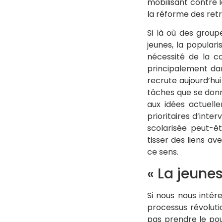
mobilisant contre l
la réforme des retr
Si là où des group
jeunes, la populari
nécessité de la co
principalement dan
recrute aujourd’hui
tâches que se donn
aux idées actuell
prioritaires d’inte
scolarisée peut-ê
tisser des liens av
ce sens.
« La jeune
Si nous nous intére
processus révoluti
pas prendre le pou