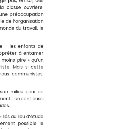
ge pas, en soi, des
a classe ouvrière.
 à une préoccupation
e de l’organisation
 monde du travail, le
ie – les enfants de
’apprêter à entamer
« moins pire » qu’un
iste. Mais si cette
 nous communistes,
son milieu pour se
ment… ce sont aussi
ades.
liés au lieu d’étude
acement possible le