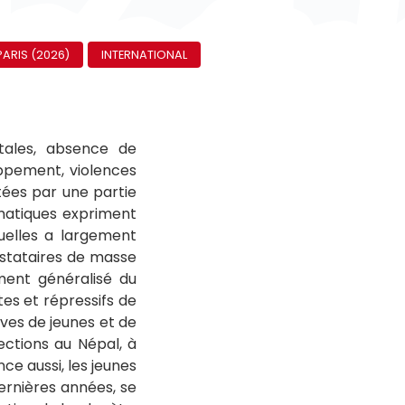
ARIS (2026)
INTERNATIONAL
tales, absence de
ppement, violences
stées par une partie
ématiques expriment
quelles a largement
estataires de masse
ent généralisé du
es et répressifs de
ves de jeunes et de
ections au Népal, à
e aussi, les jeunes
ernières années, se