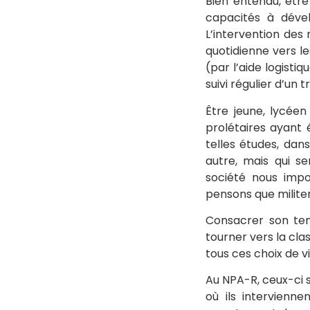
Bien entendu, être
capacités à dével
L’intervention des 
quotidienne vers l
(par l’aide logistiq
suivi régulier d’un t
Être jeune, lycéen
prolétaires ayant 
telles études, dans
autre, mais qui se
société nous impo
pensons que militer
Consacrer son tem
tourner vers la cl
tous ces choix de 
Au NPA-R, ceux-ci s
où ils intervienne