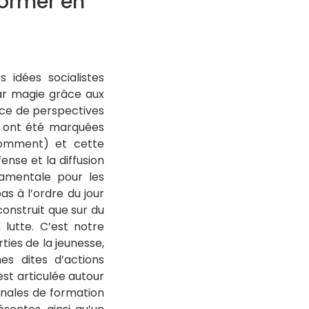
former en
 idées socialistes
par magie grâce aux
ence de perspectives
é, ont été marquées
 comment) et cette
ense et la diffusion
damentale pour les
s à l’ordre du jour
onstruit que sur du
lutte. C’est notre
ies de la jeunesse,
s dites d’actions
est articulée autour
onales de formation