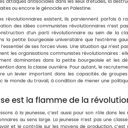
es attaques antisociales dans les lieux d’études, la destru
aites ou encore le génocide en Palestine.
es révolutionnaires existent, ils parviennent parfois à 
sation des idées communistes révolutionnaires n’est pas au
nstruction d’un parti révolutionnaire au sein de la cla
s la petite bourgeoisie universitaire que l’extrême gau
 l’essentiel de ses forces vives. Une situation qui n’est p
ent les organisations communistes révolutionnaires : elle
ement dominantes dans la petite bourgeoisie et les d
rvention dans la classe ouvrière. Pour autant, le recrutem
tre un levier important dans les capacités de groupes 
ec le monde du travail, à condition de mener une politiq
sse est la flamme de la révolutio
ssons à la jeunesse, c’est aussi pour son rôle dans les 
onnaires au sens large. La jeunesse n’est pas une classe
voir et le contrôle sur les moyens de production, c’est