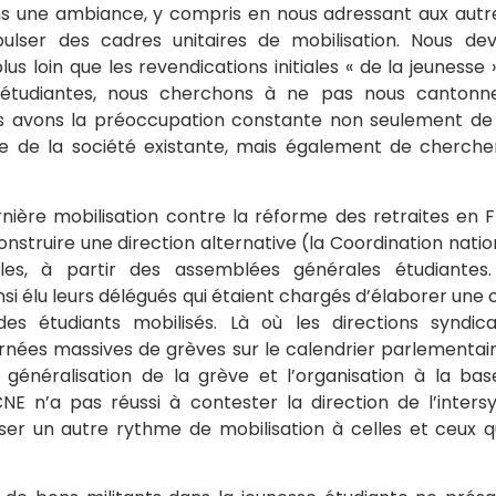
s une ambiance, y compris en nous adressant aux autre
ulser des cadres unitaires de mobilisation. Nous d
plus loin que les revendications initiales « de la jeunesse 
 étudiantes, nous cherchons à ne pas nous cantonne
us avons la préoccupation constante non seulement de
le de la société existante, mais également de chercher
dernière mobilisation contre la réforme des retraites en 
nstruire une direction alternative (la Coordination natio
ales, à partir des assemblées générales étudiantes. 
insi élu leurs délégués qui étaient chargés d’élaborer une o
es étudiants mobilisés. Là où les directions syndic
ournées massives de grèves sur le calendrier parlementair
 généralisation de la grève et l’organisation à la ba
 CNE n’a pas réussi à contester la direction de l’inters
er un autre rythme de mobilisation à celles et ceux q