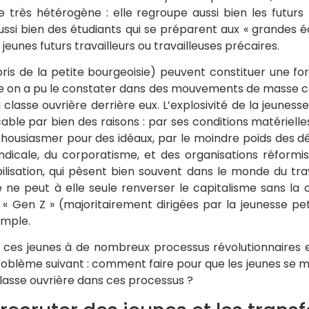
te très hétérogène : elle regroupe aussi bien les futurs 
ussi bien des étudiants qui se préparent aux « grandes é
eunes futurs travailleurs ou travailleuses précaires.
ris de la petite bourgeoisie) peuvent constituer une f
on a pu le constater dans des mouvements de masse co
 classe ouvrière derrière eux. L’explosivité de la jeunes
icable par bien des raisons : par ses conditions matérielle
nthousiasmer pour des idéaux, par le moindre poids des d
ndicale, du corporatisme, et des organisations réformist
ilisation, qui pèsent bien souvent dans le monde du trav
 ne peut à elle seule renverser le capitalisme sans la c
a « Gen Z » (majoritairement dirigées par la jeunesse pe
emple.
e ces jeunes à de nombreux processus révolutionnaires est
problème suivant : comment faire pour que les jeunes se m
classe ouvrière dans ces processus ?