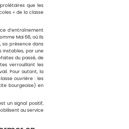
prolétaires que les
coles » de la classe
orce d’entraînement
mme Mai 68, où ils
se, sa présence dans
s instables, par une
éfaites du passé, de
es verrouillant les
ail. Pour autant, la
lasse ouvrière : les
tite bourgeoise) en
 un signal positif,
obilisent au service