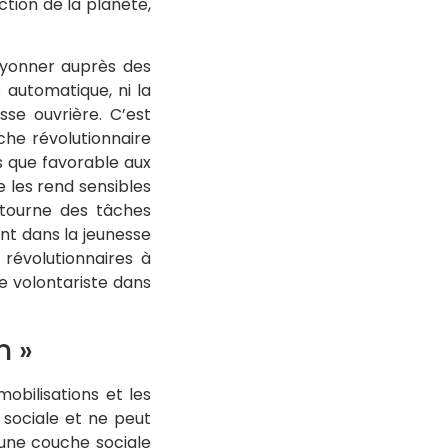
ction de la planète,
rayonner auprès des
tomatique​​​​, ni la
sse ouvrière. C’est
che révolutionnaire
as que favorable aux
 les rend sensibles
étourne des tâches
ent dans la jeunesse
révolutionnaires à
ue volontariste dans
n »
mobilisations et les
 sociale et ne peut
 une couche sociale