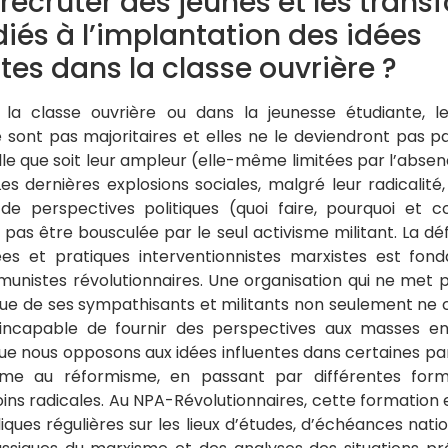
cruter des jeunes et les trans
iés à l’implantation des idées
s dans la classe ouvrière ?
la classe ouvrière ou dans la jeunesse étudiante, les
e sont pas majoritaires et elles ne le deviendront pas 
elle que soit leur ampleur (elle-même limitées par l’abs
 Les dernières explosions sociales, malgré leur radicalit
e perspectives politiques (quoi faire, pourquoi et
 pas être bousculée par le seul activisme militant. La déf
es et pratiques interventionnistes marxistes est fon
unistes révolutionnaires. Une organisation qui ne met pa
ique de ses sympathisants et militants non seulement ne c
 incapable de fournir des perspectives aux masses en 
ue nous opposons aux idées influentes dans certaines part
me au réformisme, en passant par différentes forme
ins radicales. Au NPA-Révolutionnaires, cette formation 
iques régulières sur les lieux d’études, d’échéances nati