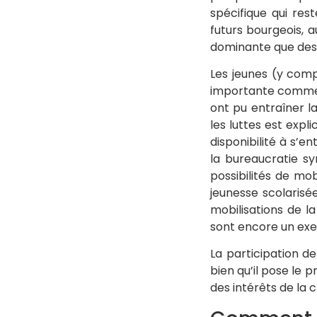
spécifique qui res
futurs bourgeois, a
dominante que des j
Les jeunes (y comp
importante comme 
ont pu entraîner la
les luttes est expl
disponibilité à s’e
la bureaucratie sy
possibilités de mob
jeunesse scolarisée
mobilisations de l
sont encore un ex
La participation d
bien qu’il pose le 
des intérêts de la 