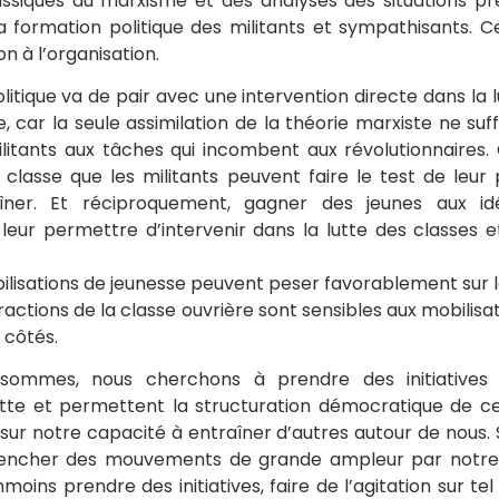
ssiques du marxisme et des analyses des situations pré
 la formation politique des militants et sympathisants. C
on à l’organisation.
itique va de pair avec une intervention directe dans la l
 car la seule assimilation de la théorie marxiste ne suffi
ilitants aux tâches qui incombent aux révolutionnaires. C
 classe que les militants peuvent faire le test de leur 
îner. Et réciproquement, gagner des jeunes aux id
eur permettre d’intervenir dans la lutte des classes 
obilisations de jeunesse peuvent peser favorablement sur la
ractions de la classe ouvrière sont sensibles aux mobilisat
 côtés.
sommes, nous cherchons à prendre des initiatives 
tte et permettent la structuration démocratique de cel
 sur notre capacité à entraîner d’autres autour de nous. 
lencher des mouvements de grande ampleur par notre 
ins prendre des initiatives, faire de l’agitation sur tel