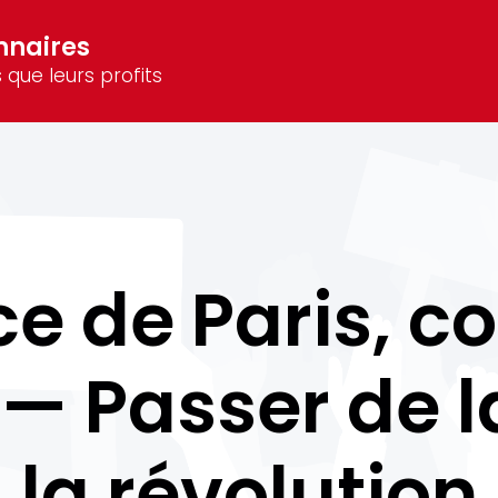
nnaires
 que leurs profits
e de Paris, co
— Passer de la
la révolution