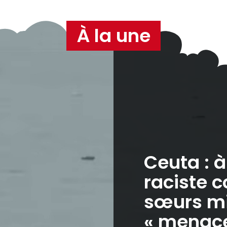
À la une
Ceuta : 
raciste c
sœurs mi
« menaces