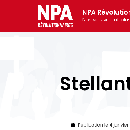
NPA Révolutio
Nos vies valent plus
Stellan
Publication le
4 janvier