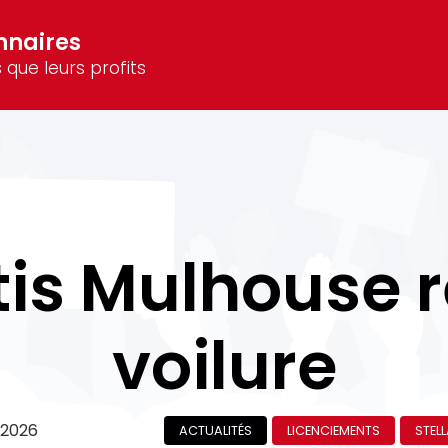
nnaires
 que leurs profits
tis Mulhouse r
voilure
 2026
ACTUALITÉS
LICENCIEMENTS
STEL