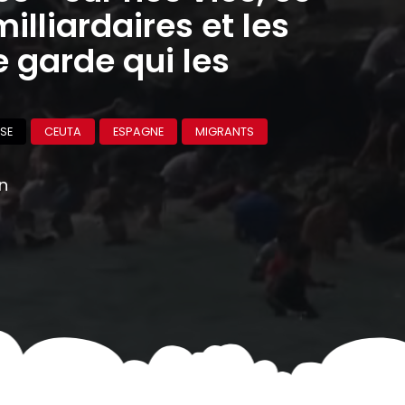
milliardaires et les
 garde qui les
SE
CEUTA
ESPAGNE
MIGRANTS
on