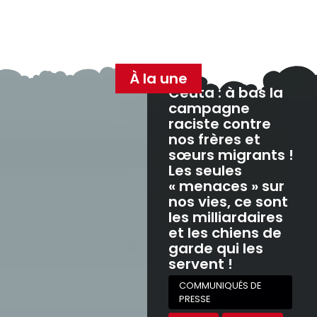
À la une
Ceuta : à bas la
campagne
raciste contre
nos frères et
sœurs migrants !
Les seules
« menaces » sur
nos vies, ce sont
les milliardaires
et les chiens de
garde qui les
servent !
COMMUNIQUÉS DE
PRESSE