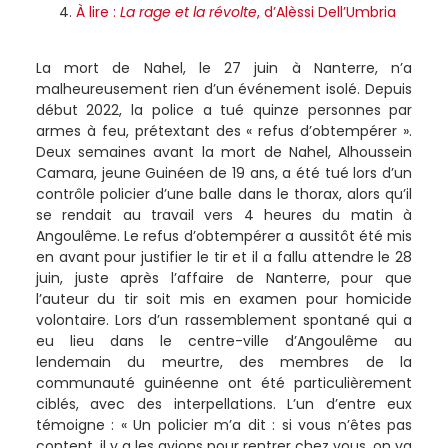
À lire :
La rage et la révolte
, d’Alèssi Dell’Umbria
La mort de Nahel, le 27 juin à Nanterre, n’a
malheureusement rien d’un événement isolé. Depuis
début 2022, la police a tué quinze personnes par
armes à feu, prétextant des « refus d’obtempérer ».
Deux semaines avant la mort de Nahel, Alhoussein
Camara, jeune Guinéen de 19 ans, a été tué lors d’un
contrôle policier d’une balle dans le thorax, alors qu’il
se rendait au travail vers 4 heures du matin à
Angoulême. Le refus d’obtempérer a aussitôt été mis
en avant pour justifier le tir et il a fallu attendre le 28
juin, juste après l’affaire de Nanterre, pour que
l’auteur du tir soit mis en examen pour homicide
volontaire. Lors d’un rassemblement spontané qui a
eu lieu dans le centre-ville d’Angoulême au
lendemain du meurtre, des membres de la
communauté guinéenne ont été particulièrement
ciblés, avec des interpellations. L’un d’entre eux
témoigne : « Un policier m’a dit : si vous n’êtes pas
content, il y a les avions pour rentrer chez vous, on va