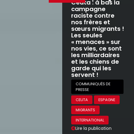
Ceuta : à bas la
campagne
raciste contre
nos frères et
sœurs migrants !
Les seules
« menaces » sur
nos vies, ce sont
les milliardaires
et les chiens de
garde qui les
servent !
COMMUNIQUÉS DE
PRESSE
CEUTA
ESPAGNE
MIGRANTS
INTERNATIONAL
Lire la publication