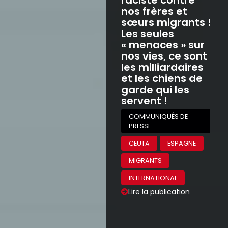
nos frères et
sœurs migrants !
Les seules
« menaces » sur
nos vies, ce sont
les milliardaires
et les chiens de
garde qui les
servent !
COMMUNIQUÉS DE
PRESSE
CEUTA
ESPAGNE
MIGRANTS
INTERNATIONAL
Lire la publication