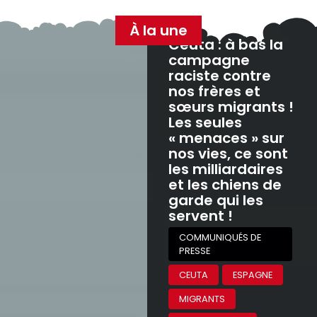
À la une
Ceuta : à bas la
campagne
raciste contre
nos frères et
sœurs migrants !
Les seules
« menaces » sur
nos vies, ce sont
les milliardaires
et les chiens de
garde qui les
servent !
COMMUNIQUÉS DE
PRESSE
CEUTA
ESPAGNE
MIGRANTS