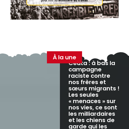
À la une
Ceuta : à bas la
campagne
raciste contre
nos frères et
sœurs migrants !
Les seules
« menaces » sur
nos vies, ce sont
les milliardaires
et les chiens de
garde qui les