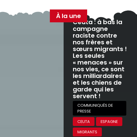
À la une
Ceuta : à bas la
campagne
raciste contre
nos frères et
sœurs migrants !
Les seules
« menaces » sur
nos vies, ce sont
les milliardaires
et les chiens de
garde qui les
servent !
COMMUNIQUÉS DE
PRESSE
CEUTA
ESPAGNE
MIGRANTS