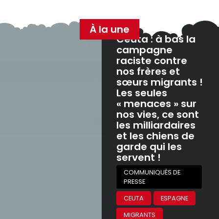
À la une
Ceuta : à bas la
campagne
raciste contre
nos frères et
sœurs migrants !
Les seules
« menaces » sur
nos vies, ce sont
les milliardaires
et les chiens de
garde qui les
servent !
COMMUNIQUÉS DE
PRESSE
CEUTA
ESPAGNE
MIGRANTS