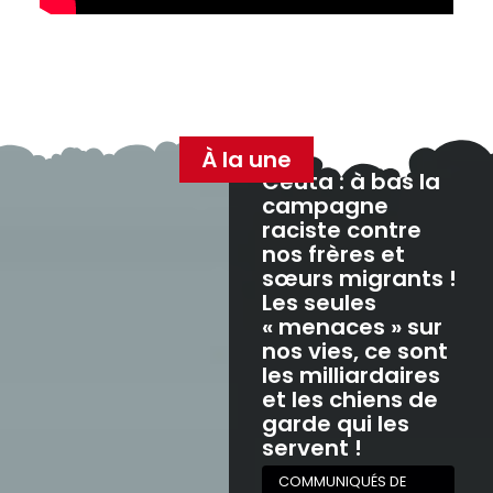
À la une
Ceuta : à bas la
campagne
raciste contre
nos frères et
sœurs migrants !
Les seules
« menaces » sur
nos vies, ce sont
les milliardaires
et les chiens de
garde qui les
servent !
COMMUNIQUÉS DE