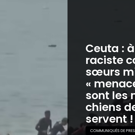
Ceuta : 
raciste c
sœurs mi
« menaces
sont les 
chiens de
servent !
COMMUNIQUÉS DE PRES