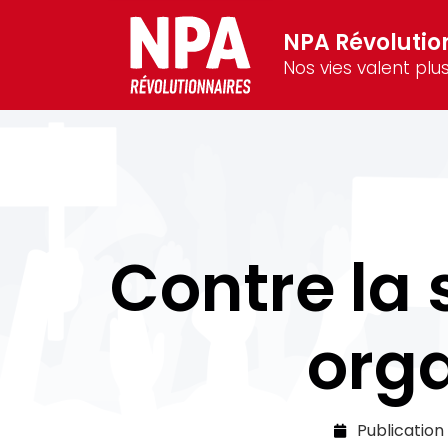
NPA Révolutio
Nos vies valent plus
Contre la s
orga
Publication