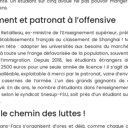
nté. Un étudiant sur cinq avoue ne pas pouvoir manger 
ens.
nt et patronat à l’offensive
 Retailleau, ex-ministre de l’Enseignement supérieur, préf
 établissements français au classement de Shanghai ! 
en tête : adapter les universités aux besoins du marché
à toute une frange défavorisée de la population, souvent
l’immigration. Depuis 2018, les étudiants étrangers do
2500 euros pour une seule année de licence ! Il s’agit d
lléable, exploitable à merci par le patronat, voire d’env
s casernes de l’armée. L’un des grands gagnants de c
vé. En dix ans, le nombre d’étudiants dans l’enseignemen
 selon le syndicat Snesup-FSU, soit près d’un étudiant s
.
le chemin des luttes !
Sans-Facs s’organisent d’ores et déjà, comme chaque a