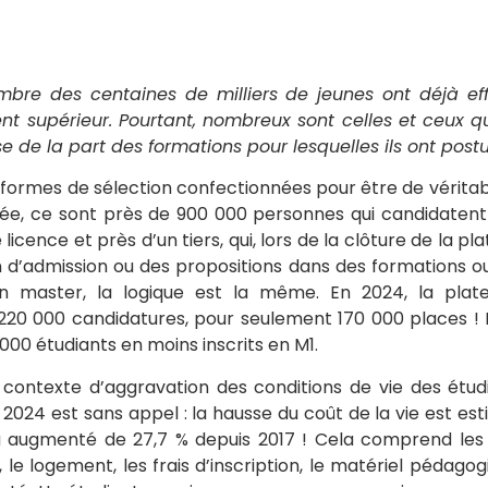
mbre des centaines de milliers de jeunes ont déjà eff
nt supérieur. Pourtant, nombreux sont celles et ceux 
e de la part des formations pour lesquelles ils ont postu
eformes de sélection confectionnées pour être de véritab
née, ce sont près de 900 000 personnes qui candidatent
icence et près d’un tiers, qui, lors de la clôture de la pl
 d’admission ou des propositions dans des formations ou
En master, la logique est la même. En 2024, la pla
220 000 candidatures, pour seulement 170 000 places ! 
000 étudiants en moins inscrits en M1.
contexte d’aggravation des conditions de vie des étud
 2024 est sans appel : la hausse du coût de la vie est e
a augmenté de 27,7 % depuis 2017 ! Cela comprend le
, le logement, les frais d’inscription, le matériel pédagog