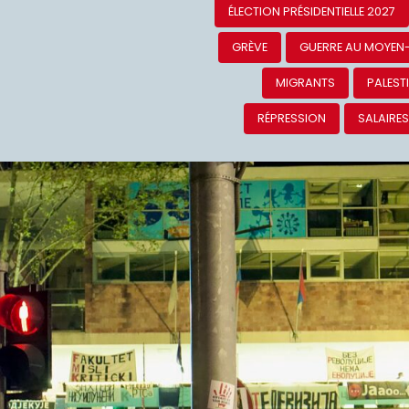
ÉLECTION PRÉSIDENTIELLE 2027
GRÈVE
GUERRE AU MOYEN
MIGRANTS
PALEST
RÉPRESSION
SALAIRE