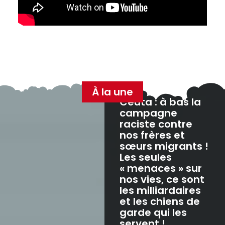
À la une
Ceuta : à bas la
campagne
raciste contre
nos frères et
sœurs migrants !
Les seules
« menaces » sur
nos vies, ce sont
les milliardaires
et les chiens de
garde qui les
servent !