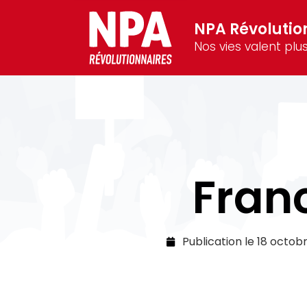
NPA Révolutio
Nos vies valent plus
Franc
Publication le
18 octob