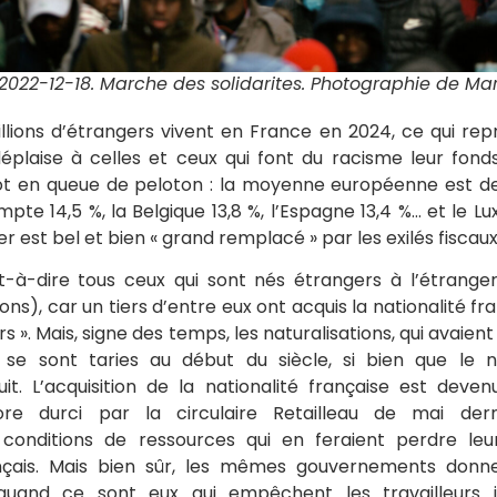
, 2022-12-18. Marche des solidarites. Photographie de M
millions d’étrangers vivent en France en 2024, ce qui re
déplaise à celles et ceux qui font du racisme leur fo
ôt en queue de peloton : la moyenne européenne est de
pte 14,5 %, la Belgique 13,8 %, l’Espagne 13,4 %… et le L
er est bel et bien « grand remplacé » par les exilés fiscau
t-à-dire tous ceux qui sont nés étrangers à l’étrange
ons), car un tiers d’entre eux ont acquis la nationalité fr
rs ». Mais, signe des temps, les naturalisations, qui avaie
 se sont taries au début du siècle, si bien que le
uit. L’acquisition de la nationalité française est dev
re durci par la circulaire Retailleau de mai dern
conditions de ressources qui en feraient perdre leu
ançais. Mais bien sûr, les mêmes gouvernements donn
, quand ce sont eux qui empêchent les travailleurs