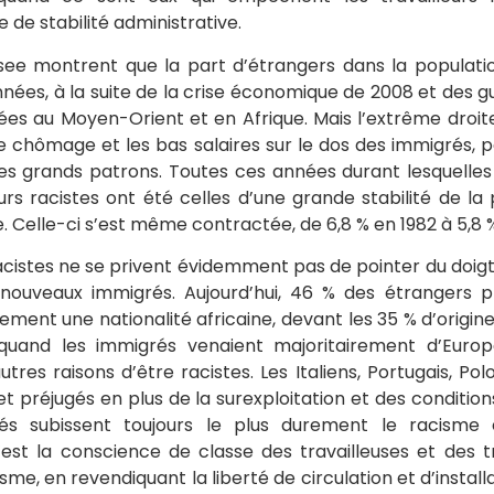
de stabilité administrative.
Insee montrent que la part d’étrangers dans la populat
nées, à la suite de la crise économique de 2008 et des g
liées au Moyen-Orient et en Afrique. Mais l’extrême droit
e chômage et les bas salaires sur le dos des immigrés,
des grands patrons. Toutes ces années durant lesquelles 
rs racistes ont été celles d’une grande stabilité de la
 Celle-ci s’est même contractée, de 6,8 % en 1982 à 5,8 
istes ne se privent évidemment pas de pointer du doigt
s nouveaux immigrés. Aujourd’hui, 46 % des étrangers 
ement une nationalité africaine, devant les 35 % d’origin
 quand les immigrés venaient majoritairement d’Euro
utres raisons d’être racistes. Les Italiens, Portugais, Pol
 et préjugés en plus de la surexploitation et des conditio
vés subissent toujours le plus durement le racisme
st la conscience de classe des travailleuses et des tr
isme, en revendiquant la liberté de circulation et d’instal