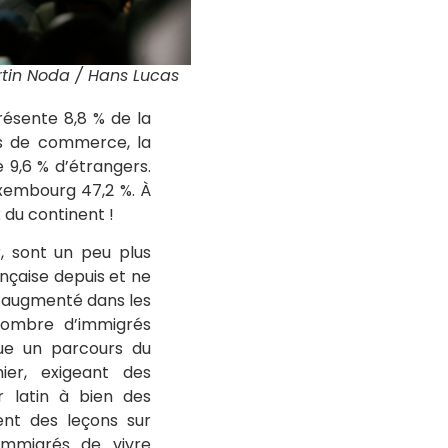
artin Noda / Hans Lucas
présente 8,8 % de la
nds de commerce, la
 9,6 % d’étrangers.
uxembourg 47,2 %. À
x du continent !
r, sont un peu plus
ançaise depuis et ne
nt augmenté dans les
 nombre d’immigrés
enue un parcours du
ier, exigeant des
r latin à bien des
ent des leçons sur
 immigrés de vivre