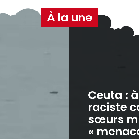
À la une
Ceuta : 
raciste c
sœurs mi
« menaces