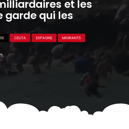
milliardaires et les
 garde qui les
SE
CEUTA
ESPAGNE
MIGRANTS
on