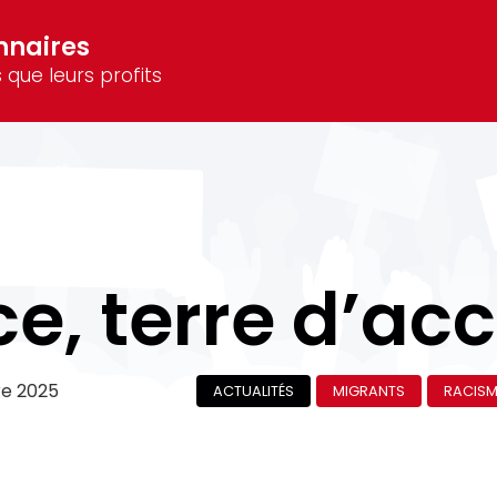
nnaires
 que leurs profits
e, terre d’acc
re 2025
ACTUALITÉS
MIGRANTS
RACISM