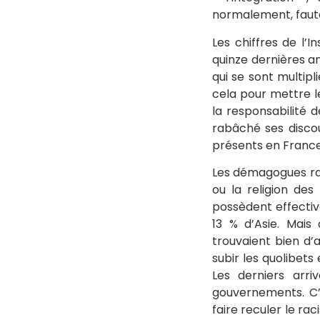
normalement, faute 
Les chiffres de l’
quinze dernières an
qui se sont multip
cela pour mettre l
la responsabilité 
rabâché ses discou
présents en France.
Les démagogues rac
ou la religion de
possèdent effectiv
13 % d’Asie. Mais
trouvaient bien d’a
subir les quolibets
Les derniers arri
gouvernements. C’e
faire reculer le rac