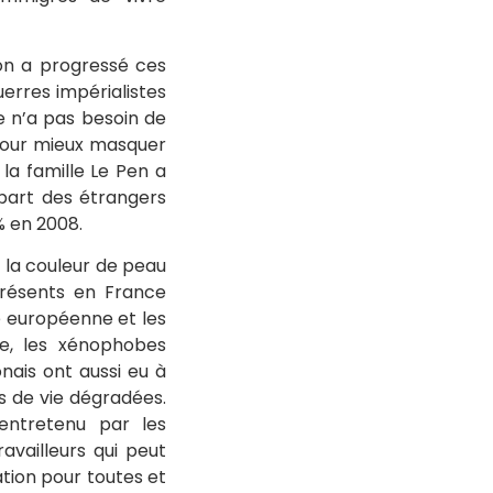
ion a progressé ces
uerres impérialistes
e n’a pas besoin de
 pour mieux masquer
la famille Le Pen a
 part des étrangers
% en 2008.
 la couleur de peau
présents en France
e européenne et les
pe, les xénophobes
onais ont aussi eu à
ns de vie dégradées.
 entretenu par les
availleurs qui peut
lation pour toutes et