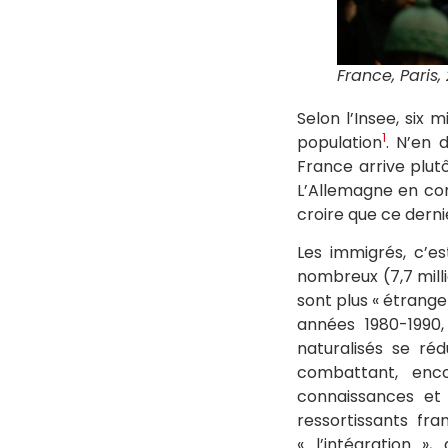
France, Paris
Selon l’Insee, six 
1
population
. N’en 
France arrive plut
L’Allemagne en com
croire que ce derni
Les immigrés, c’es
nombreux (7,7 milli
sont plus « étrange
années 1980-1990,
naturalisés se réd
combattant, enco
connaissances et 
ressortissants fr
« l’intégration »