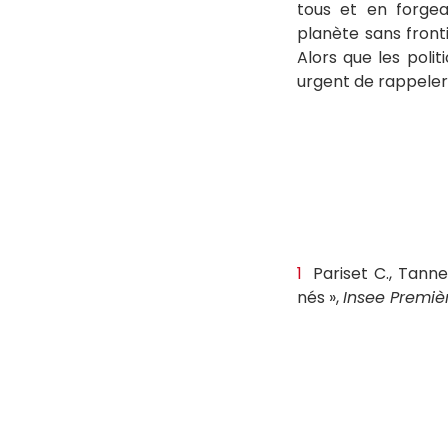
tous et en forgean
planète sans fronti
Alors que les poli
urgent de rappeler
1
Pariset C., Tannea
nés »,
Insee Premiè