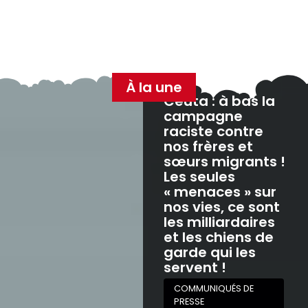
À la une
Ceuta : à bas la
campagne
raciste contre
nos frères et
sœurs migrants !
Les seules
« menaces » sur
nos vies, ce sont
les milliardaires
et les chiens de
garde qui les
servent !
COMMUNIQUÉS DE
PRESSE