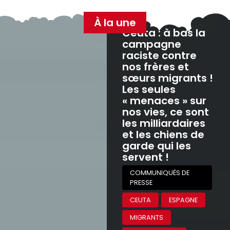
À la une
Ceuta : à bas la
campagne
raciste contre
nos frères et
sœurs migrants !
Les seules
« menaces » sur
nos vies, ce sont
les milliardaires
et les chiens de
garde qui les
servent !
COMMUNIQUÉS DE
PRESSE
CEUTA
ESPAGNE
MIGRANTS