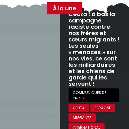
À la une
Ceuta : à bas la
campagne
raciste contre
nos frères et
sœurs migrants !
Les seules
« menaces » sur
nos vies, ce sont
les milliardaires
et les chiens de
garde qui les
servent !
COMMUNIQUÉS DE
PRESSE
CEUTA
ESPAGNE
MIGRANTS
INTERNATIONAL