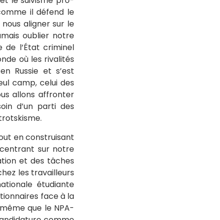
et le suivisme pro-
 comme il défend le
 nous aligner sur le
mais oublier notre
 de l’État criminel
de où les rivalités
en Russie et s’est
eul camp, celui des
us allons affronter
oin d’un parti des
 trotskisme.
tout en construisant
centrant sur notre
ation et des tâches
hez les travailleurs
ationale étudiante
ionnaires face à la
rs même que le NPA-
re candidature comme