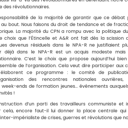
le des révolutionnaires.
esponsabilité de la majorité de garantir que ce débat p
e au bout. Nous faisons du droit de tendance et de fract
orique. La majorité du CPN a rompu avec la politique d
le choix que l’Étincelle et A&R ont fait dès la scission 
ues devenus résiduels dans le NPA-R ne justifiaient pl
er déjà dans le NPA-R est un acquis modeste mais 
ionnaire. C’est le choix que propose aujourd’hui bien
semble de l’organisation. Cela veut dire participer aux 
ui élaborent ce programme : le comité de publicatio
ganisation des rencontres nationales ouvrières,
et week-ends de formation jeunes… événements auxquels
vités !
nstruction d’un parti des travailleurs communiste et i
ela, encore faut-il lui donner la place centrale qui 
inter-impérialiste de crises, guerres et révolutions que n