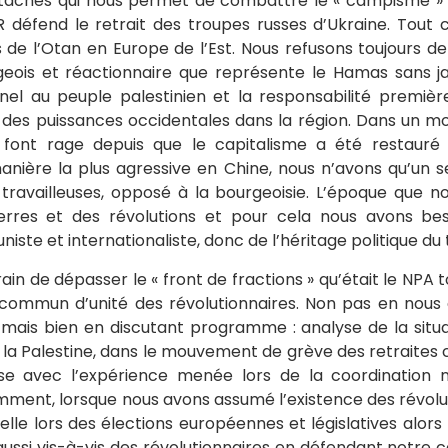
s tâches qui nous permet de combattre le « campisme » 
R défend le retrait des troupes russes d’Ukraine. Tout
 de l’Otan en Europe de l’Est. Nous refusons toujours de
geois et réactionnaire que représente le Hamas sans ja
nnel au peuple palestinien et la responsabilité première
 des puissances occidentales dans la région. Dans un mon
es font rage depuis que le capitalisme a été restauré 
nière la plus agressive en Chine, nous n’avons qu’un s
s travailleuses, opposé à la bourgeoisie. L’époque que no
erres et des révolutions et pour cela nous avons bes
niste et internationaliste, donc de l’héritage politique du
n de dépasser le « front de fractions » qu’était le NPA 
commun d’unité des révolutionnaires. Non pas en nous 
mais bien en discutant programme : analyse de la situ
r la Palestine, dans le mouvement de grève des retraites c
se avec l’expérience menée lors de la coordination n
ent, lorsque nous avons assumé l’existence des révolut
nelle lors des élections européennes et législatives alo
ais aussi vis-à-vis des révolutionnaires en défendant not