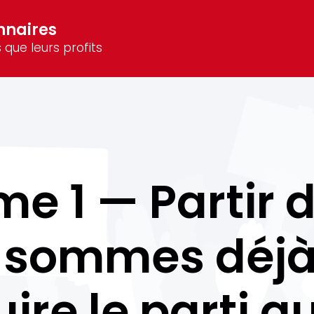
nnaires
 que leurs profits
me 1 — Partir 
 sommes déjà
ire le parti 