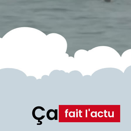
Ça
fait l'actu