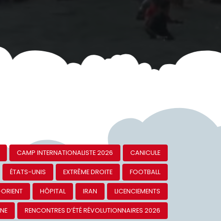
CAMP INTERNATIONALISTE 2026
CANICULE
ÉTATS-UNIS
EXTRÊME DROITE
FOOTBALL
-ORIENT
HÔPITAL
IRAN
LICENCIEMENTS
INE
RENCONTRES D’ÉTÉ RÉVOLUTIONNAIRES 2026