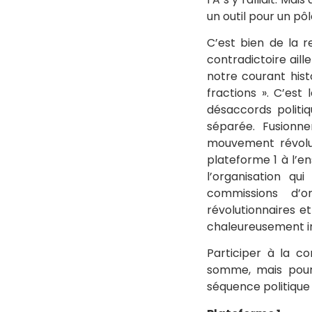
un outil pour un pô
C’est bien de la r
contradictoire aill
notre courant hist
fractions ». C’est 
désaccords politiq
séparée. Fusionn
mouvement révolut
plateforme 1 à l’en
l’organisation q
commissions d’or
révolutionnaires 
chaleureusement in
Participer à la co
somme, mais pour c
séquence politique 