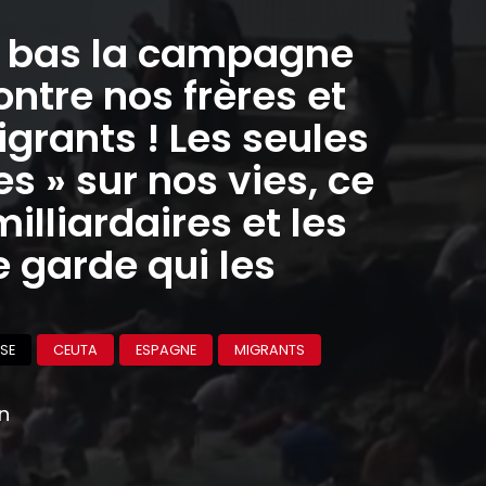
à bas la campagne
ontre nos frères et
grants ! Les seules
 » sur nos vies, ce
milliardaires et les
 garde qui les
SE
CEUTA
ESPAGNE
MIGRANTS
on