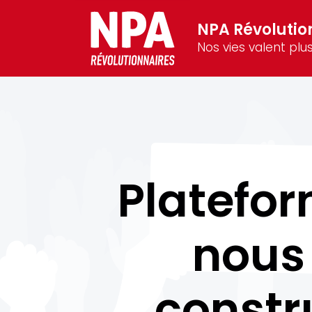
NPA Révolutio
Nos vies valent plus
Platefor
nous
constru