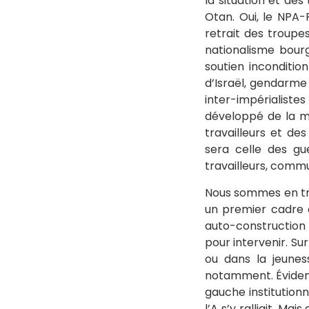
la situation et de
Otan. Oui, le NPA-
retrait des troupes
nationalisme bour
soutien inconditio
d’Israël, gendarme
inter-impérialist
développé de la ma
travailleurs et de
sera celle des gu
travailleurs, commu
Nous sommes en trai
un premier cadre 
auto-construction 
pour intervenir. Su
ou dans la jeunes
notamment. Évidemm
gauche institution
l’A s’y ralliait. M