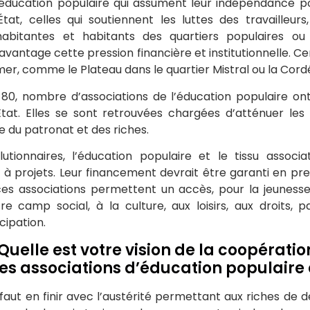
’éducation populaire qui assument leur indépendance pol
tat, celles qui soutiennent les luttes des travailleu
abitantes et habitants des quartiers populaires ou 
vantage cette pression financière et institutionnelle. Ce
er, comme le Plateau dans le quartier Mistral ou la Cord
80, nombre d’associations de l’éducation populaire on
l’État. Elles se sont retrouvées chargées d’atténuer l
ce du patronat et des riches.
utionnaires, l’éducation populaire et le tissu associa
à projets. Leur financement devrait être garanti en pren
es associations permettent un accès, pour la jeunesse, 
e camp social, à la culture, aux loisirs, aux droits, pa
cipation.
Quelle est votre vision de la coopérati
es associations d’éducation populaire 
faut en finir avec l’austérité permettant aux riches de d