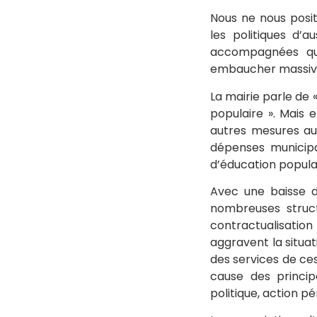
Nous ne nous posi
les politiques d’
accompagnées que 
embaucher massive
La mairie parle de 
populaire ». Mais 
autres mesures aust
dépenses municipa
d’éducation populai
Avec une baisse d
nombreuses struct
contractualisation
aggravent la situa
des services de ces
cause des princi
politique, action p