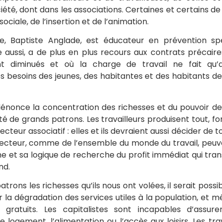
iété, dont dans les associations. Certaines et certains d
sociale, de l’insertion et de l’animation.
te, Baptiste Anglade, est éducateur en prévention sp
lle aussi, a de plus en plus recours aux contrats précair
nt diminués et où la charge de travail ne fait qu
s besoins des jeunes, des habitantes et des habitants des
once la concentration des richesses et du pouvoir de 
é de grands patrons. Les travailleurs produisent tout, fo
cteur associatif : elles et ils devraient aussi décider de 
 secteur, comme de l’ensemble du monde du travail, peuve
e et sa logique de recherche du profit immédiat qui trans
nd.
trons les richesses qu’ils nous ont volées, il serait poss
r la dégradation des services utiles à la population, et
gratuits. Les capitalistes sont incapables d’assure
 logement, l’alimentation ou l’accès aux loisirs. Les tra