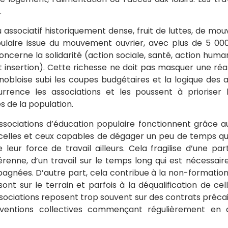
.
u associatif historiquement dense, fruit de luttes, de mo
pulaire issue du mouvement ouvrier, avec plus de 5 000
oncerne la solidarité (action sociale, santé, action huma
t insertion). Cette richesse ne doit pas masquer une réali
enobloise subi les coupes budgétaires et la logique des a
rrence les associations et les poussent à prioriser
es de la population.
associations d’éducation populaire fonctionnent grâce a
celles et ceux capables de dégager un peu de temps qua
leur force de travail ailleurs. Cela fragilise d’une part
enne, d’un travail sur le temps long qui est nécessair
nées. D’autre part, cela contribue à la non-formation
sont sur le terrain et parfois à la déqualification de ce
ssociations reposent trop souvent sur des contrats précair
nventions collectives commençant régulièrement en d