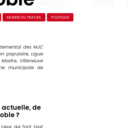
MONDE DU TRAVAIL
POLITIQUE
artemental des MJC
ion populaire, Ligue
a Madre, Villeneuve
gne municipale de
 actuelle, de
noble ?
 ceux qui font tout