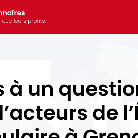
nnaires
 que leurs profits
 à un questio
 d’acteurs de l
ulaire à Gren