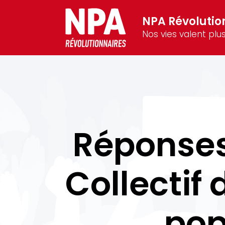
NPA Révolutio
Nos vies valent plus
Réponses
Collectif
pop