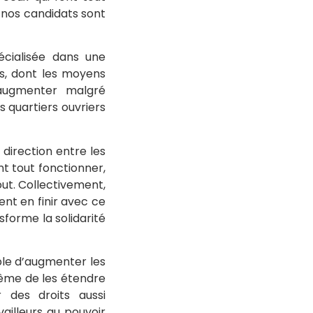
e nos candidats sont
écialisée dans une
es, dont les moyens
’augmenter malgré
 quartiers ouvriers
direction entre les
nt tout fonctionner,
tout. Collectivement,
nt en finir avec ce
forme la solidarité
ible d’augmenter les
 même de les étendre
r des droits aussi
vailleurs au pouvoir