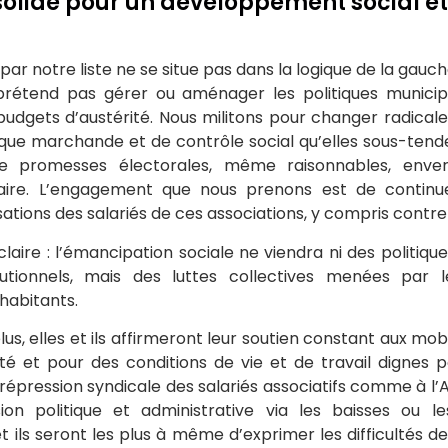
solide pour un développement social et 
par notre liste ne se situe pas dans la logique de la gauch
prétend pas gérer ou aménager les politiques municipa
udgets d’austérité. Nous militons pour changer radicale
ique marchande et de contrôle social qu’elles sous-tende
e promesses électorales, même raisonnables, envers
aire. L’engagement que nous prenons est de continu
ilisations des salariés de ces associations, y compris contr
claire : l’émancipation sociale ne viendra ni des politiqu
tutionnels, mais des luttes collectives menées par le
 habitants.
lus, elles et ils affirmeront leur soutien constant aux mobi
rité et pour des conditions de vie et de travail dignes p
 répression syndicale des salariés associatifs comme à l’Ap
ion politique et administrative via les baisses ou l
et ils seront les plus à même d’exprimer les difficultés de