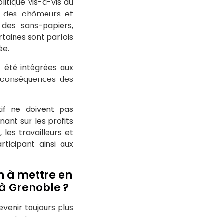
itique vis-à-vis du
rs, des chômeurs et
des sans-papiers,
rtaines sont parfois
ée.
t été intégrées aux
es conséquences des
tif ne doivent pas
ant sur les profits
les travailleurs et
rticipant ainsi aux
on à mettre en
à Grenoble ?
evenir toujours plus