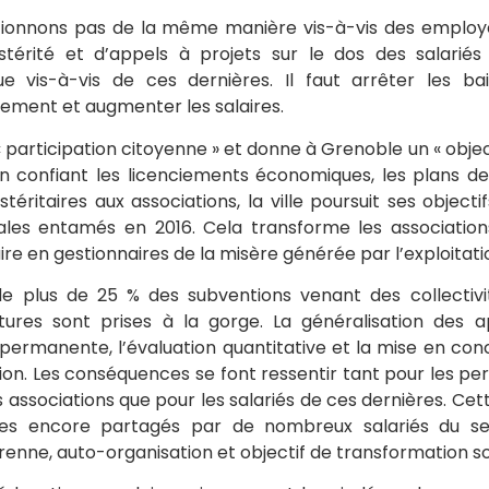
tionnons pas de la même manière vis-à-vis des employ
austérité et d’appels à projets sur le dos des salarié
vis-à-vis de ces dernières. Il faut arrêter les ba
ment et augmenter les salaires.
« participation citoyenne » et donne à Grenoble un « object
en confiant les licenciements économiques, les plans de
éritaires aux associations, la ville poursuit ses object
les entamés en 2016. Cela transforme les associations
re en gestionnaires de la misère générée par l’exploitatio
e plus de 25 % des subventions venant des collectivit
ures sont prises à la gorge. La généralisation des ap
 permanente, l’évaluation quantitative et la mise en co
tion. Les conséquences se font ressentir tant pour les pe
 associations que pour les salariés de ces dernières. Ce
pes encore partagés par de nombreux salariés du se
érenne, auto-organisation et objectif de transformation so