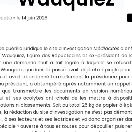
ication le
14 juin 2026
guérilla juridique le site d’investigation
Médiacités
a enf
t Wauquiez, figure des Républicains et ex-président de 
 une demande tout à fait légale à laquelle se refusait
 Wauquiez, qui dans le passé avait déjà été épinglé pour
s et avait abandonné formellement la présidence pour d
au président, a obtempéré après notamment un rappel à
ôt que transmettre les documents en version numériq
 lui et ses acolytes ont choisi de les mettre à disposit
cations ni classements. Soit au total 26 kg de papier à ép
 la rédaction du site d’investigation ne s’est pas démont
 à ses lecteurs et ses lectrices et va donc organiser da
spéciale » ouverte à tous et toutes pour dépouiller puis r