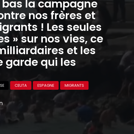
à bas la campagne
ontre nos frères et
grants ! Les seules
 » sur nos vies, ce
milliardaires et les
 garde qui les
SE
CEUTA
ESPAGNE
MIGRANTS
on