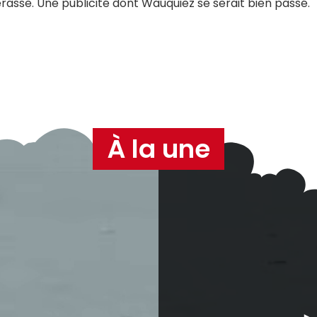
sse. Une publicité dont Wauquiez se serait bien passé.
À la une