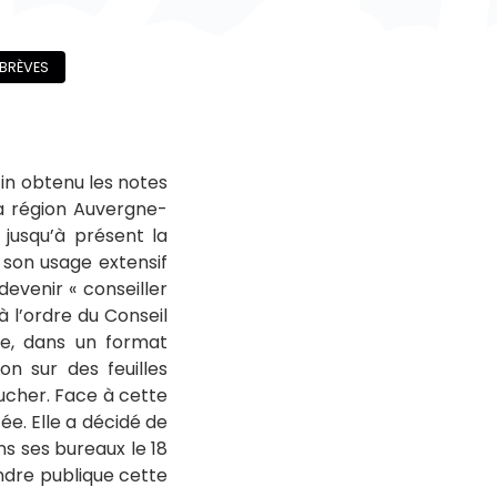
BRÈVES
in obtenu les notes
la région Auvergne-
 jusqu’à présent la
 son usage extensif
evenir « conseiller
 l’ordre du Conseil
ue, dans un format
ion sur des feuilles
lucher. Face à cette
ée. Elle a décidé de
ns ses bureaux le 18
endre publique cette