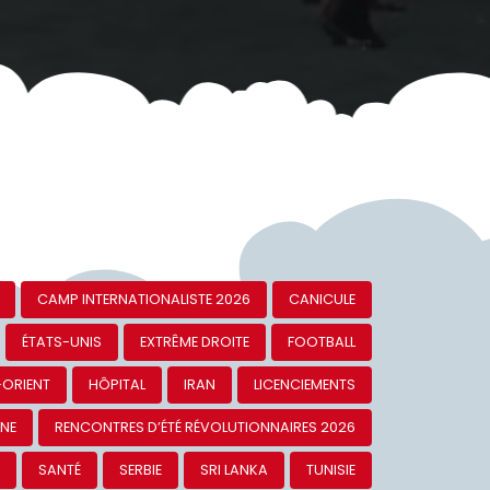
CAMP INTERNATIONALISTE 2026
CANICULE
ÉTATS-UNIS
EXTRÊME DROITE
FOOTBALL
-ORIENT
HÔPITAL
IRAN
LICENCIEMENTS
INE
RENCONTRES D’ÉTÉ RÉVOLUTIONNAIRES 2026
S
SANTÉ
SERBIE
SRI LANKA
TUNISIE