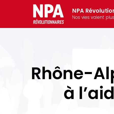
NPA Révolutio
Nos vies valent plus
Rhône-Alp
à l’ai