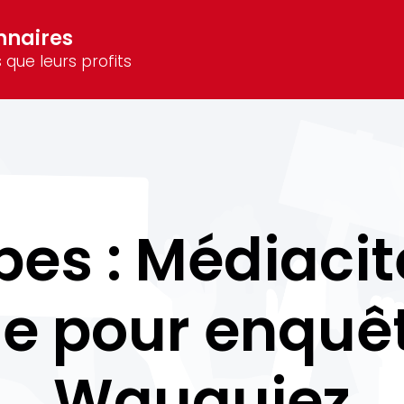
nnaires
 que leurs profits
es : Médiacit
de pour enquê
Wauquiez