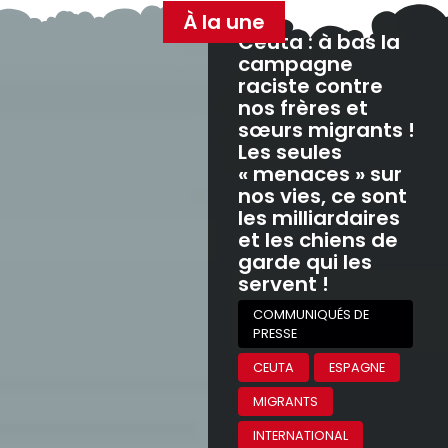
À la une
Ceuta : à bas la
campagne
raciste contre
nos frères et
sœurs migrants !
Les seules
« menaces » sur
nos vies, ce sont
les milliardaires
et les chiens de
garde qui les
servent !
COMMUNIQUÉS DE
PRESSE
CEUTA
ESPAGNE
MIGRANTS
INTERNATIONAL