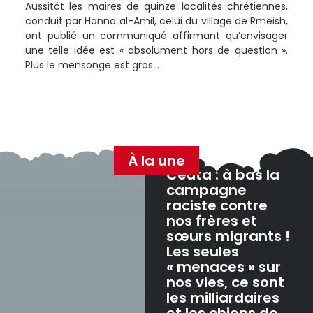
Aussitôt les maires de quinze localités chrétiennes,
conduit par Hanna al-Amil, celui du village de Rmeish,
ont publié un communiqué affirmant qu’envisager
une telle idée est « absolument hors de question ».
Plus le mensonge est gros…
À la une
Ceuta : à bas la
campagne
raciste contre
nos frères et
sœurs migrants !
Les seules
« menaces » sur
nos vies, ce sont
les milliardaires
et les chiens de