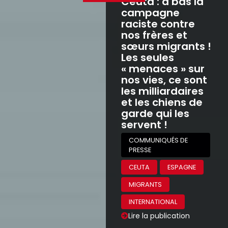
Ceuta : à bas la
campagne
raciste contre
nos frères et
sœurs migrants !
Les seules
« menaces » sur
nos vies, ce sont
les milliardaires
et les chiens de
garde qui les
servent !
COMMUNIQUÉS DE
PRESSE
CEUTA
ESPAGNE
MIGRANTS
INTERNATIONAL
Lire la publication