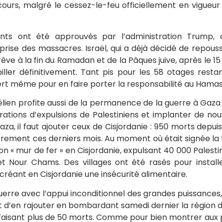
ours, malgré le cessez-le-feu officiellement en vigueur 
s ont été approuvés par l’administration Trump, q
prise des massacres. Israël, qui a déjà décidé de repouss
rêve à la fin du Ramadan et de la Pâques juive, après le 15
iller définitivement. Tant pis pour les 58 otages restan
rt même pour en faire porter la responsabilité au Hamas
élien profite aussi de la permanence de la guerre à Gaza
rations d’expulsions de Palestiniens et implanter de nou
a, il faut ajouter ceux de Cisjordanie : 950 morts depui
èrement ces derniers mois. Au moment où était signée la 
on « mur de fer » en Cisjordanie, expulsant 40 000 Pales
t Nour Chams. Des villages ont été rasés pour install
 créant en Cisjordanie une insécurité alimentaire.
guerre avec l’appui inconditionnel des grandes puissances,
t d’en rajouter en bombardant samedi dernier la région
, faisant plus de 50 morts. Comme pour bien montrer aux