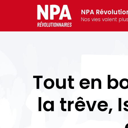
NPA Révolutio
Nos vies valent plus
Tout en 
la trêve, 