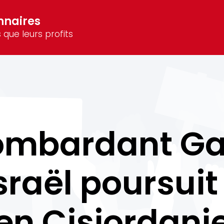
nnaires
 que leurs profits
bombardant Ga
Israël poursui
en Cisjordani