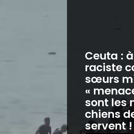
Ceuta : 
raciste c
sœurs mi
« menaces
sont les 
chiens de
servent !