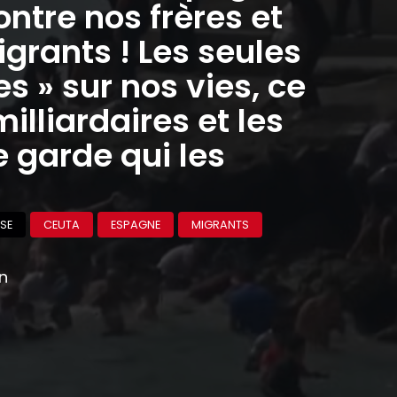
ontre nos frères et
grants ! Les seules
 » sur nos vies, ce
milliardaires et les
 garde qui les
SE
CEUTA
ESPAGNE
MIGRANTS
on