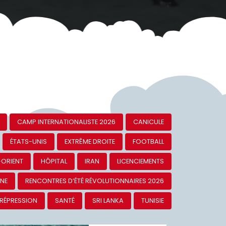
CAMP INTERNATIONALISTE 2026
CANICULE
ÉTATS-UNIS
EXTRÊME DROITE
FOOTBALL
-ORIENT
HÔPITAL
IRAN
LICENCIEMENTS
INE
RENCONTRES D’ÉTÉ RÉVOLUTIONNAIRES 2026
RÉPRESSION
SANTÉ
SRI LANKA
TUNISIE