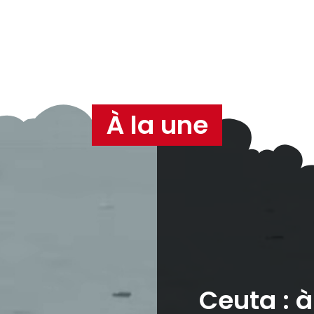
À la une
Ceuta : 