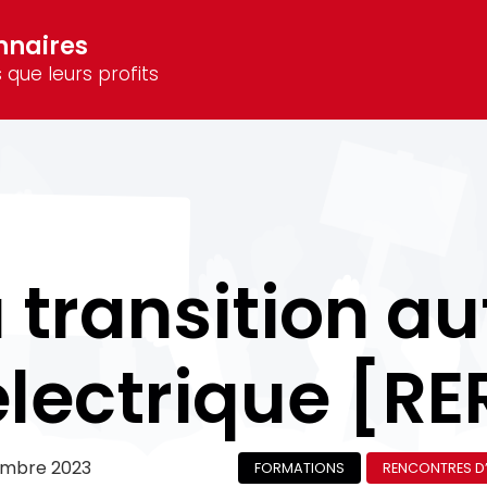
nnaires
 que leurs profits
a transition a
’électrique [RE
embre 2023
FORMATIONS
RENCONTRES D’