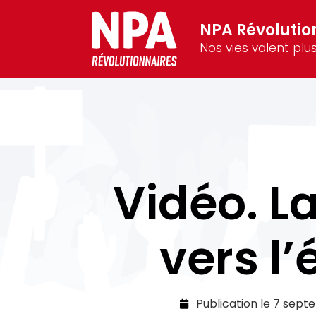
NPA Révolutio
Nos vies valent plus
Vidéo. L
vers l
Publication le
7 sept