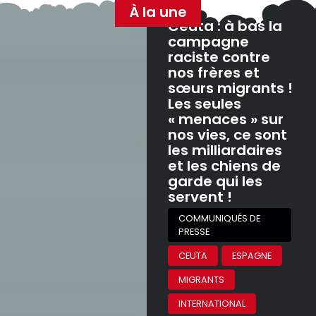
À la une
Ceuta : à bas la
campagne
raciste contre
nos frères et
sœurs migrants !
Les seules
« menaces » sur
nos vies, ce sont
les milliardaires
et les chiens de
garde qui les
servent !
COMMUNIQUÉS DE
PRESSE
CEUTA
ESPAGNE
MIGRANTS
INTERNATIONAL