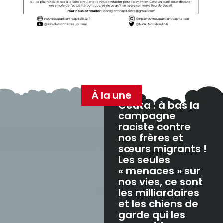
À la une
Ceuta : à bas la
campagne
raciste contre
nos frères et
sœurs migrants !
Les seules
« menaces » sur
nos vies, ce sont
les milliardaires
et les chiens de
garde qui les