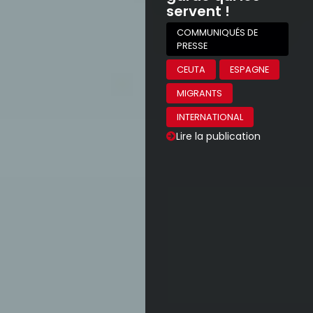
Bulletin L’Aile Rouge (aéronautique
toulousaine)
BULLETINS
AUTRES BULLETINS
BULLETINS D'ENTREPRISE
Lire la publication
Bulletin SNCF Gare de l’Est
BULLETINS
BULLETINS D'ENTREPRISE
BULLETINS DES TRANSPORTS
BULLETINS SNCF
Lire la publication