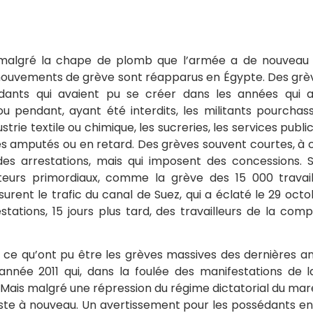
 malgré la chape de plomb que l’armée a de nouveau 
mouvements de grève sont réapparus en Égypte. Des grè
dants qui avaient pu se créer dans les années qui 
 pendant, ayant été interdits, les militants pourchas
strie textile ou chimique, les sucreries, les services publ
ires amputés ou en retard. Des grèves souvent courtes, 
des arrestations, mais qui imposent des concessions. S
eurs primordiaux, comme la grève des 15 000 travail
urent le trafic du canal de Suez, qui a éclaté le 29 octo
estations, 15 jours plus tard, des travailleurs de la com
e ce qu’ont pu être les grèves massives des dernières 
nnée 2011 qui, dans la foulée des manifestations de l
 Mais malgré une répression du régime dictatorial du maréc
ste à nouveau. Un avertissement pour les possédants e