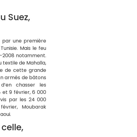
du Suez,
11 par une première
unisie. Mais le feu
006-2008 notamment.
 textile de Mahalla,
te de cette grande
ain armés de bâtons
d’en chasser les
 et 9 février, 6 000
ivis par les 24 000
 février, Moubarak
aoui.
celle,