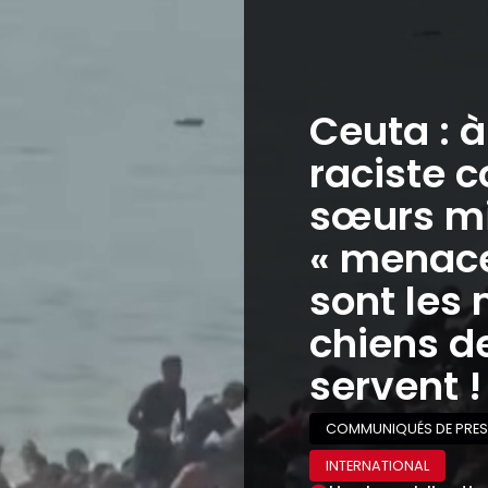
Ceuta : 
raciste c
sœurs mi
« menaces
sont les 
chiens de
servent !
COMMUNIQUÉS DE PRES
INTERNATIONAL