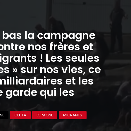
à bas la campagne
ontre nos frères et
grants ! Les seules
 » sur nos vies, ce
milliardaires et les
 garde qui les
SE
CEUTA
ESPAGNE
MIGRANTS