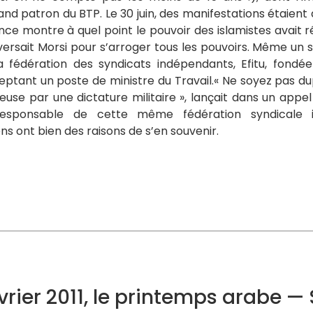
and patron du BTP. Le 30 juin, des manifestations étaient
ence montre à quel point le pouvoir des islamistes avait réu
 renversait Morsi pour s’arroger tous les pouvoirs. Même u
a fédération des syndicats indépendants, Efitu, fondée 
eptant un poste de ministre du Travail.« Ne soyez pas 
ieuse par une dictature militaire », lançait dans un appe
responsable de cette même fédération syndicale i
ens ont bien des raisons de s’en souvenir.
vrier 2011, le printemps arabe 