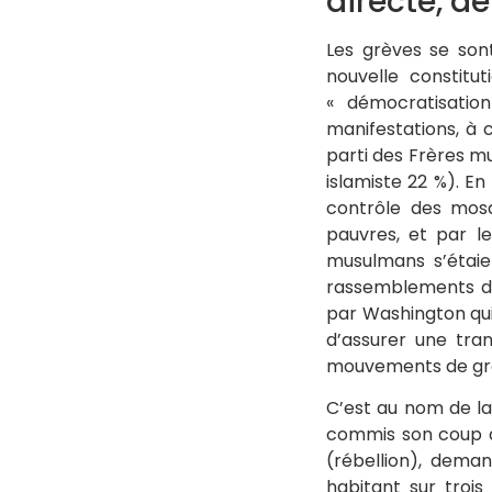
directe, d
Les grèves se sont
nouvelle constitu
« démocratisatio
manifestations, à c
parti des Frères m
islamiste 22 %). En
contrôle des mosq
pauvres, et par le
musulmans s’étaie
rassemblements de 
par Washington qui
d’assurer une tran
mouvements de gr
C’est au nom de la
commis son coup d’
(rébellion), deman
habitant sur trois