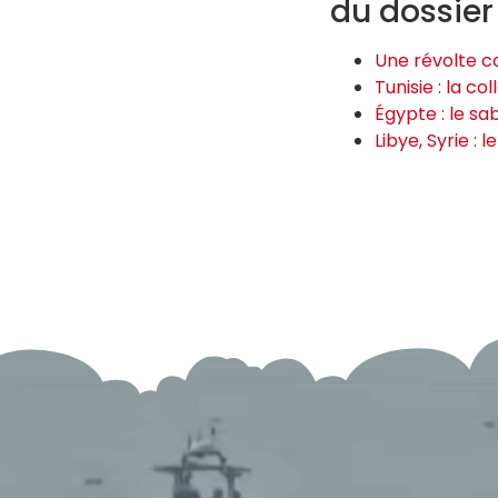
du dossier
Une révolte co
Tunisie : la c
Égypte : le sa
Libye, Syrie : 