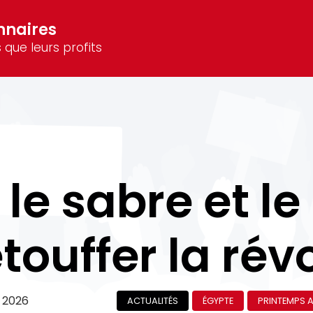
nnaires
 que leurs profits
 le sabre et l
touffer la rév
r 2026
ACTUALITÉS
ÉGYPTE
PRINTEMPS A