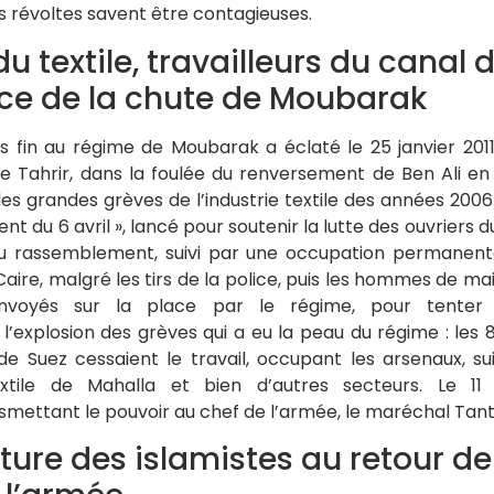
 révoltes savent être contagieuses.
u textile, travailleurs du canal 
nce de la chute de Moubarak
is fin au régime de Moubarak a éclaté le 25 janvier 20
e Tahrir, dans la foulée du renversement de Ben Ali en T
 les grandes grèves de l’industrie textile des années 2
t du 6 avril », lancé pour soutenir la lutte des ouvriers du
au rassemblement, suivi par une occupation permanen
Caire, malgré les tirs de la police, puis les hommes de m
nvoyés sur la place par le régime, pour tenter 
l’explosion des grèves qui a eu la peau du régime : les 8
de Suez cessaient le travail, occupant les arsenaux, su
extile de Mahalla et bien d’autres secteurs. Le 11
smettant le pouvoir au chef de l’armée, le maréchal Tant
ture des islamistes au retour de 