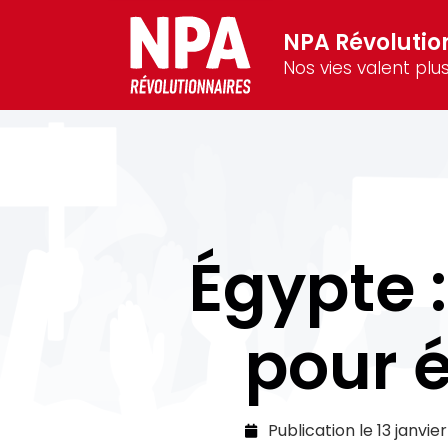
NPA Révolutio
Nos vies valent plus
Égypte :
pour é
Publication le
13 janvie