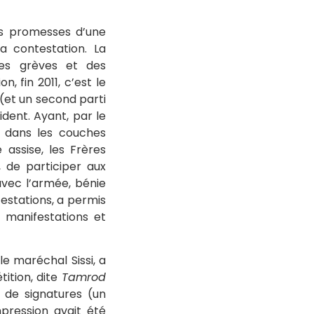
les promesses d’une
a contestation. La
des grèves et des
, fin 2011, c’est le
(et un second parti
ident. Ayant, par le
a dans les couches
 assise, les Frères
 de participer aux
avec l’armée, bénie
estations, a permis
t manifestations et
e maréchal Sissi, a
ition, dite
Tamrod
s de signatures (un
mpression avait été