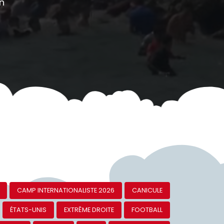
on
CAMP INTERNATIONALISTE 2026
CANICULE
ÉTATS-UNIS
EXTRÊME DROITE
FOOTBALL