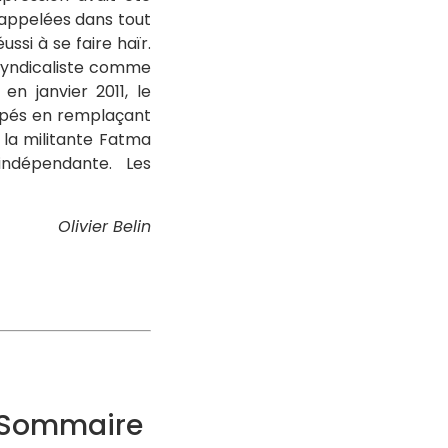
 appelées dans tout
ssi à se faire haïr.
n syndicaliste comme
en janvier 2011, le
dupés en remplaçant
l la militante Fatma
ndépendante. Les
Olivier Belin
— Sommaire