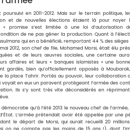
e l’armée
 poursuivi en 2011-2012. Mais sur le terrain politique, 
tion et de nouvelles élections étaient là pour noyer l
n » promise s’est limitée à une loi d’autorisation 
ondition de ne pas gêner la production. Quant à l’élection
usulmans qui en a bénéficié, remportant 44 % des sièges 
 mai 2012, son chef de file, Mohamed Morsi, était élu prés
uées et de leurs œuvres sociales, une certaine aur
urs affaires et leurs « banques islamistes » une bonne
nt gardés, bien qu’officiellement opposés à Moubarak,
la place Tahrir. Portés au pouvoir, leur collaboration 
 voyait en eux un paravent protégeant l’armée des cont
sition. Ils s’y sont très vite déconsidérés en répriman
ève.
 démocratie qu’à l’été 2013 le nouveau chef de l’armée, l
État. L’armée prétendait avoir été appelée par une pét
dant le départ de Morsi, qui aurait recueilli 20 million
 si on ne compte pas les moins de 15 ans !), dont l’i