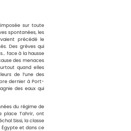
imposée sur toute
ves spontanées, les
avaient précédé le
sés. Des grèves qui
ics… face à la hausse
à cause des menaces
urtout quand elles
leurs de l’une des
bre dernier à Port-
pagnie des eaux qui
années du régime de
a place Tahrir, ont
hal Sissi, la classe
n Égypte et dans ce