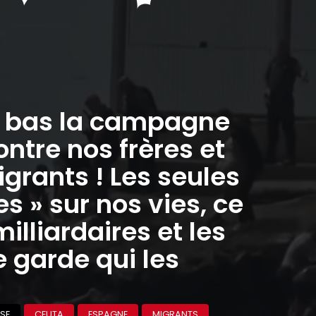
à bas la campagne
ontre nos frères et
grants ! Les seules
 » sur nos vies, ce
milliardaires et les
 garde qui les
SE
CEUTA
ESPAGNE
MIGRANTS