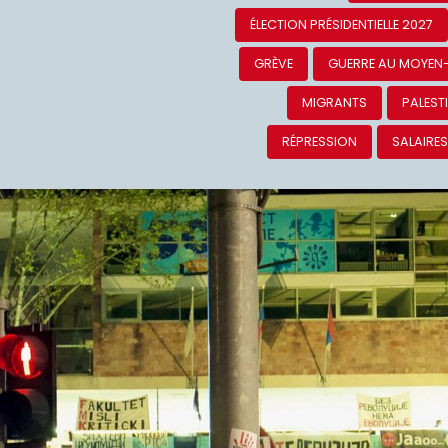
ÉLECTION PRÉSIDENTIELLE 2027
GRÈVE
GUERRE AU MOYEN
MIGRANTS
PALEST
RÉPRESSION
SALAIRE