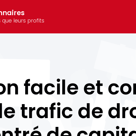
nnaires
 que leurs profits
on facile et 
 le trafic de d
ntré de capit