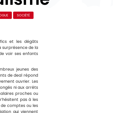
OGUE
SOCIÉTÉ
fics et les dégâts
la surprésence de la
de voir ses enfants
ombreux jeunes des
ints de deal répond
vement ouvrier. Les
congés ni aux arrêts
salaires proches ou
n’hésitent pas à les
s de comptes ou les
liation qui viennent