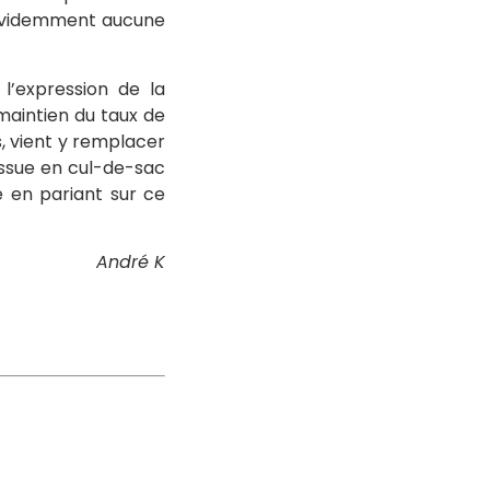
n évidemment aucune
’expression de la
maintien du taux de
, vient y remplacer
’issue en cul-de-sac
le en pariant sur ce
André K