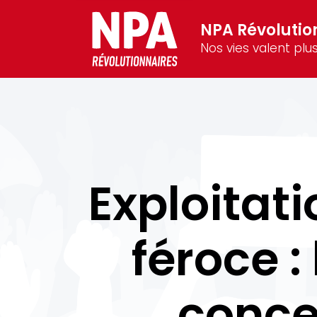
NPA Révolutio
Nos vies valent plus
Exploitati
féroce :
conce