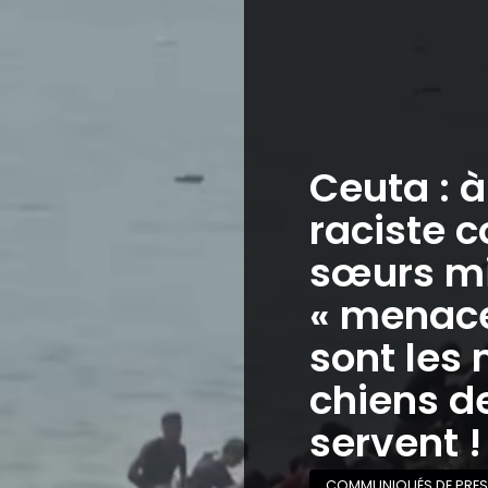
Ceuta : 
raciste c
sœurs mi
« menaces
sont les 
chiens de
servent !
COMMUNIQUÉS DE PRES